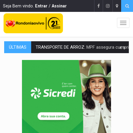
Seja Bem vindo.
Entrar
/
Assinar
ÚLTIMAS
TRANSPORTE DE ARROZ:
MPF assegura cumprimento da legislação sobre transporte d
DEEPFAKE:
Sancionada lei contra violência sexual infantil na inte
COLEGIADO:
Brasil e Rússia discutem energia nuclear, defesa e ciênc
URGENTE:
Colisão entre caminhão e carro deixa quatro mortos e um em est
ENCONTRO:
Amazônia Negra ganha projeção nacional com participação de M
PREVISÃO:
Porto Velho tem chances de chuvas isoladas nesta se
SINDICATOS UNIDOS:
Assembleia Geral delibera greve da educação municip
PROCESSO SELETIVO:
Rondoniaovivo abre oficina de Comunicação com oportunidade