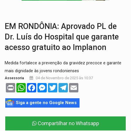
BRASIL CONTRA O CRIME:
Acusado de guardar armas de facção é preso com rev
TRAGÉDIA:
Sobe para cinco o número de mortos em colisão entre carreta e Fia
EM RONDÔNIA: Aprovado PL de
Dr. Luís do Hospital que garante
acesso gratuito ao Implanon
Medida fortalece a prevenção da gravidez precoce e garante
mais dignidade às jovens rondonienses
04 de Novembro de 2025 às 10:37
Assessoria
Print
WhatsApp
Facebook
Messenger
Twitter
Telegram
Email
Siga a gente no Google News
Compartilhar no Whatsapp