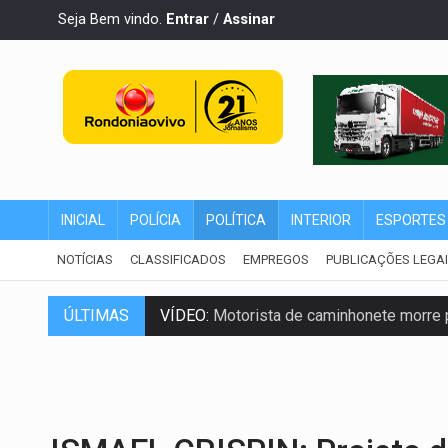
Seja Bem vindo.
Entrar
/
Assinar
INICIAL
POLÍCIA
POLÍTICA
INTERIOR
ESPORTES
NOTÍCIAS
CLASSIFICADOS
EMPREGOS
PUBLICAÇÕES LEGA
VÍDEO:
Motorista de caminhonete morre p
ÚLTIMAS
LAZER:
Seis lugares gratuitos para apro
VÍDEO:
FTICCO e Força Tática prendem 
INCLUSÃO:
Prefeitura fortalece parceri
DEFESA:
Exército testa inovações no com