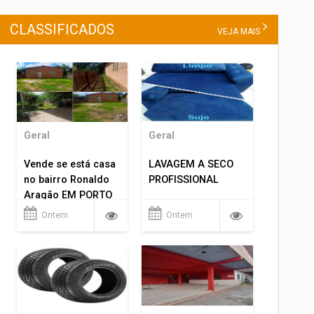
CLASSIFICADOS
VEJA MAIS
Geral
Geral
Vende se está casa
LAVAGEM A SECO
no bairro Ronaldo
PROFISSIONAL
Aragão EM PORTO
VELHO RO.
Ontem
Ontem