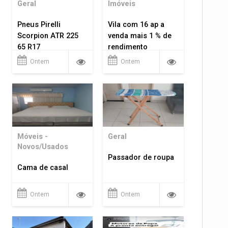
Geral
Imóveis
Pneus Pirelli
Vila com 16 ap a
Scorpion ATR 225
venda mais 1 % de
65 R17
rendimento
Ontem
Ontem
Móveis -
Geral
Novos/Usados
Passador de roupa
Cama de casal
Ontem
Ontem