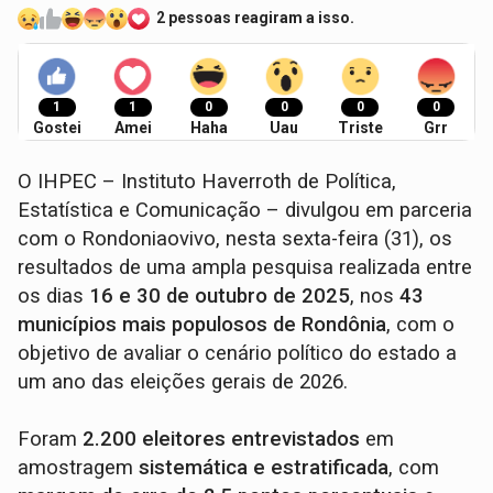
2 pessoas reagiram a isso.
1
1
0
0
0
0
Gostei
Amei
Haha
Uau
Triste
Grr
O IHPEC – Instituto Haverroth de Política,
Estatística e Comunicação – divulgou em parceria
com o Rondoniaovivo, nesta sexta-feira (31), os
resultados de uma ampla pesquisa realizada entre
os dias
16 e 30 de outubro de 2025
, nos
43
municípios mais populosos de Rondônia
, com o
objetivo de avaliar o cenário político do estado a
um ano das eleições gerais de 2026.
Foram
2.200 eleitores entrevistados
em
amostragem
sistemática e estratificada
, com