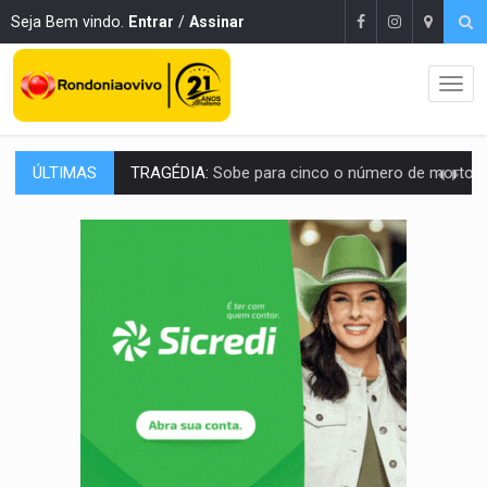
Seja Bem vindo.
Entrar
/
Assinar
ÚLTIMAS
TRANSPORTE DE ARROZ:
MPF assegura cumprimento da legislação sobre transporte d
DEEPFAKE:
Sancionada lei contra violência sexual infantil na inte
COLEGIADO:
Brasil e Rússia discutem energia nuclear, defesa e ciênc
URGENTE:
Colisão entre caminhão e carro deixa quatro mortos e um em est
ENCONTRO:
Amazônia Negra ganha projeção nacional com participação de M
PREVISÃO:
Porto Velho tem chances de chuvas isoladas nesta se
SINDICATOS UNIDOS:
Assembleia Geral delibera greve da educação municip
PROCESSO SELETIVO:
Rondoniaovivo abre oficina de Comunicação com oportunidade