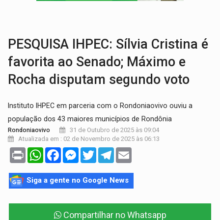
BRASIL CONTRA O CRIME:
Acusado de guardar armas de facção é preso com rev
TRAGÉDIA:
Sobe para cinco o número de mortos em colisão entre carreta e Fia
PESQUISA IHPEC: Sílvia Cristina é
favorita ao Senado; Máximo e
Rocha disputam segundo voto
Instituto IHPEC em parceria com o Rondoniaovivo ouviu a
população dos 43 maiores municípios de Rondônia
31 de Outubro de 2025 às 09:04
Rondoniaovivo
Atualizada em : 02 de Novembro de 2025 às 06:13
Print
WhatsApp
Facebook
Messenger
Twitter
Telegram
Email
Siga a gente no Google News
Compartilhar no Whatsapp