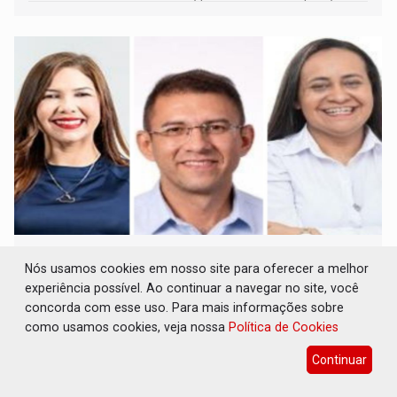
inclusão e desenvolvimento por meio do esporte
CLUBE DOS R$ 00,00: 21 candidatos declaram
patrimônio zero em Rondônia nas eleições
Nós usamos cookies em nosso site para oferecer a melhor
de 2026
experiência possível. Ao continuar a navegar no site, você
concorda com esse uso. Para mais informações sobre
Eleições 2026
06 de Agosto de 2026 às 14:45
como usamos cookies, veja nossa
Política de Cookies
Entre os postulantes sem bens declarados à Justiça
Continuar
Eleitoral estão ocupantes de cargos públicos, como a
deputada federal Cristiane Lopes (PODE), o vereador