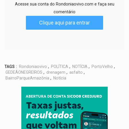
Acesse sua conta do Rondoniaovivo.com e faça seu
comentário
Clique aqui para entrar
TAGS :
Rondoniaovivo
,
POLÍTICA
,
NOTÍCIA
,
PortoVelho
,
GEDEÃONEGREIROS
,
drenagem
,
asfalto
,
BairroParqueAmazônia
,
Notícia