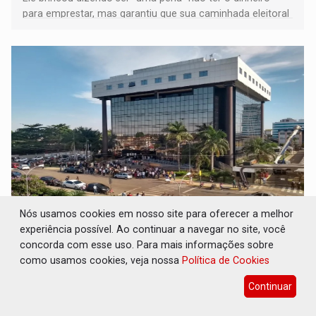
para emprestar, mas garantiu que sua caminhada eleitoral
segue firme
Nós usamos cookies em nosso site para oferecer a melhor
JUDICIÁRIO: Sinjur parabeniza servidores
experiência possível. Ao continuar a navegar no site, você
pelo adicional de incentivo com efeitos
retroativos
concorda com esse uso. Para mais informações sobre
como usamos cookies, veja nossa
Política de Cookies
Geral
07 de Agosto de 2026 às 16:16
Continuar
Sinjur reforça o compromisso de acompanhar de perto o
cumprimento dos prazos determinados pelo CNJ