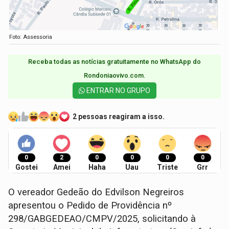
Foto: Assessoria
Receba todas as notícias gratuitamente no WhatsApp do
Rondoniaovivo.com.​
ENTRAR NO GRUPO
2 pessoas reagiram a isso.
0
2
0
0
0
0
Gostei
Amei
Haha
Uau
Triste
Grr
O vereador Gedeão do Edvilson Negreiros
apresentou o Pedido de Providência nº
298/GABGEDEAO/CMPV/2025, solicitando à