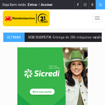
Seja Bem vindo.
Entrar
/
Assinar
ÚLTIMAS
ARTIGO:
Reter até 50% no distrato imobiliário é legal, mas não pode 
DO HOSPITAL AO CAMPO:
Veja as mais de 200 ações de Marcos Rogé
EXPANSÃO:
Grupo Nova Era amplia presença em PVH e transforma Aramix em
ROTA GLOBAL:
PCC amplia presença internacional e transforma Brasil em cor
CONEXÃO RONDONIAOVIVO:
Museólogo Antônio Ocampo conduz a história de uma
EXTENSÃO DE DANOS:
Ferroviários pedem ao Iphan recuperação de área atingid
VARIANDO O CARDÁPIO:
Veja essa receita de carne assada para o a
PREJUÍZO AOS ESTUDANTES:
Greve dos professores em PVH é considerada 