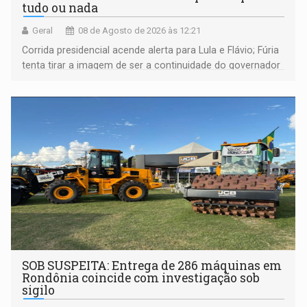
tudo ou nada
Geral
08 de Agosto de 2026 às 12:21
Corrida presidencial acende alerta para Lula e Flávio; Fúria
tenta tirar a imagem de ser a continuidade do governador
Marcos Rocha; ex-prefeito Hildon Chaves parece ainda
não ter entrado no modo eleição; ABAV faz evento em
Porto Velho
SOB SUSPEITA: Entrega de 286 máquinas em
Rondônia coincide com investigação sob
sigilo