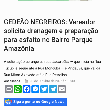
COLUNA SEMANAL:
Largada foi dada e candidatos ao Governo de RO partem 
SOB SUSPEITA:
Entrega de 286 máquinas em Rondônia coincide com investig
GEDEÃO NEGREIROS: Vereador
solicita drenagem e preparação
para asfalto no Bairro Parque
Amazônia
A solicitação abrange as ruas Jacareúba — que inicia na Rua
Tucupi e segue até a Rua Monguba — e Pindaúva, que vai da
Rua Nilton Azevedo até a Rua Petrolina
30 de Outubro de 2025 às 19:30
Assessoria
Print
WhatsApp
Facebook
Messenger
Twitter
Telegram
Email
Siga a gente no Google News