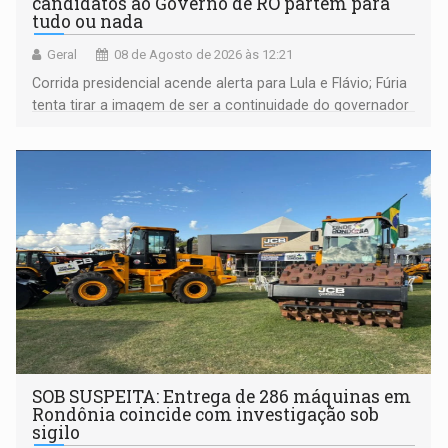
candidatos ao Governo de RO partem para
tudo ou nada
Geral
08 de Agosto de 2026 às 12:21
Corrida presidencial acende alerta para Lula e Flávio; Fúria
tenta tirar a imagem de ser a continuidade do governador
Marcos Rocha; ex-prefeito Hildon Chaves parece ainda
não ter entrado no modo eleição; ABAV faz evento em
Porto Velho
SOB SUSPEITA: Entrega de 286 máquinas em
Rondônia coincide com investigação sob
sigilo