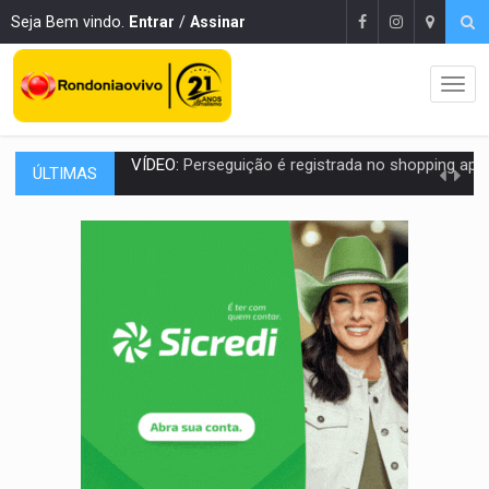
Seja Bem vindo.
Entrar
/
Assinar
ÚLTIMAS
LUDOPATIA:
Apostas online começam a afetar produtividade e rotina
REFLORESTAMENTO:
Plantar árvores não será mais suficiente para comprov
OVNIS NA LUA:
Cientistas alertam para possível base secreta no satélite n
ACABOU COM PEUGEOT:
Incêndio destrói carro que era rebocado para oficina no
VÍDEO:
Ladrão é filmado furtando moto na frente do bar 
BOLSAS DE PESQUISA:
Iniciativa Amazônia+10 lança chamada para fortalecer cadeia
MATERIAL:
Brasil tem grandes reservas de urânio, mas produz pouco e impo
VÍDEO:
Serpente capturada na fábrica da Coca-Cola é devolvid