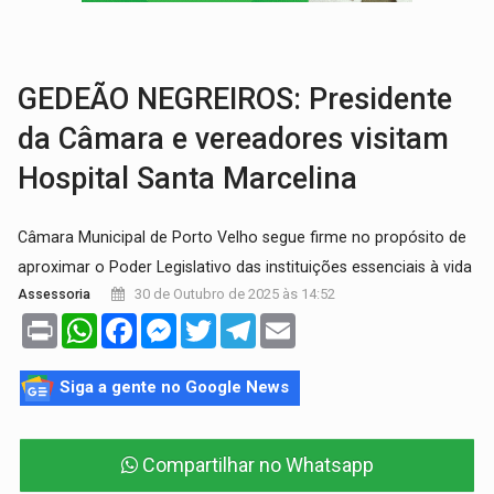
TRIBUNAL DO CRIME:
Homem é espancado por facção criminosa 
VÍDEO:
Perseguição é registrada no shopping após colombiana furtar ce
GEDEÃO NEGREIROS: Presidente
da Câmara e vereadores visitam
Hospital Santa Marcelina
Câmara Municipal de Porto Velho segue firme no propósito de
aproximar o Poder Legislativo das instituições essenciais à vida
30 de Outubro de 2025 às 14:52
Assessoria
Print
WhatsApp
Facebook
Messenger
Twitter
Telegram
Email
Siga a gente no Google News
Compartilhar no Whatsapp