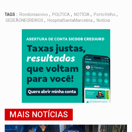
TAGS :
Rondoniaovivo
,
POLÍTICA
,
NOTÍCIA
,
PortoVelho
,
GEDEÃONEGREIROS
,
HospitalSantaMarcelina
,
Notícia
MAIS NOTÍCIAS