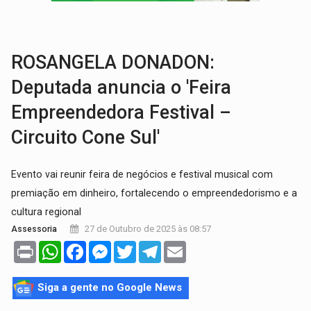
AMOR PERDIDO DÓI:
Luto amoroso não tem prazo, mas exige aten
TECNOLOGIA:
Empresas de Xangai aprimoram robôs de IA incorporada em 
ROSANGELA DONADON:
Deputada anuncia o 'Feira
Empreendedora Festival –
Circuito Cone Sul'
Evento vai reunir feira de negócios e festival musical com
premiação em dinheiro, fortalecendo o empreendedorismo e a
cultura regional
27 de Outubro de 2025 às 08:57
Assessoria
Print
WhatsApp
Facebook
Messenger
Twitter
Telegram
Email
Siga a gente no Google News