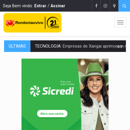
Seja Bem vindo.
Entrar
/
Assinar
ÚLTIMAS
PROTEGE A TERRA:
China descobre como explodir asteroide com bomba n
VÍDEO:
Motociclista morre após bater na traseira de camin
PARECE UM NUGGET:
Essa receita com frango virou o meu ja
EMPREENDEDORISMO:
7 negócios que podem começar com pouco dinheiro e vi
GIGANTE DA AMÉRICA:
Brasil reúne dimensão continental e posição estratégic
INDEPENDÊNCIA:
10 dicas importantes para quem quer mo
VARCENA:
Cientistas descobrem nova espécie de rã em florestas alagada
BARGANHA:
Vai comprar celular usado? Veja como consultar o a