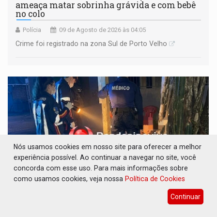
ameaça matar sobrinha grávida e com bebê
no colo
Polícia
09 de Agosto de 2026 às 04:05
Crime foi registrado na zona Sul de Porto Velho
Nós usamos cookies em nosso site para oferecer a melhor
experiência possível. Ao continuar a navegar no site, você
concorda com esse uso. Para mais informações sobre
como usamos cookies, veja nossa
Política de Cookies
TRIBUNAL DO CRIME: Homem é espancado
Continuar
por facção criminosa no Cai N'Água