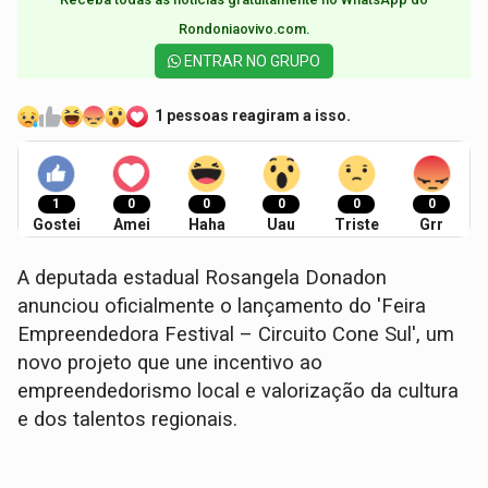
Rondoniaovivo.com.​
ENTRAR NO GRUPO
1 pessoas reagiram a isso.
1
0
0
0
0
0
Gostei
Amei
Haha
Uau
Triste
Grr
A deputada estadual Rosangela Donadon
anunciou oficialmente o lançamento do 'Feira
Empreendedora Festival – Circuito Cone Sul', um
novo projeto que une incentivo ao
empreendedorismo local e valorização da cultura
e dos talentos regionais.