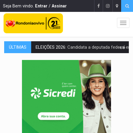
Seja Bem vindo.
Entrar
/
Assinar
ÚLTIMAS
VÍDEO:
Casal de garimpeiros é preso com mercúrio em estepe,
EDUCAÇÃO BÁSICA:
Ideb avança nos anos iniciais do ensino fundame
CONTA DIFÍCIL:
Com as novidades na corrida ao Senado as contas ficara
CH4C1NA:
Disputa entre PCC e CV deixa dez mortos em cinco di
IMUNIZAÇÃO:
Prefeitura inicia campanha de multivacinação para crianças 
QUIRINUS:
Draco faz operação para prender faccionados que atacaram proved
TRAFICANTE PRESO:
Operação Brasil Contra o Crime apreende quase meia to
SUPER EL NIÑO:
Trabalho inédito vai garantir água potável para comunidades