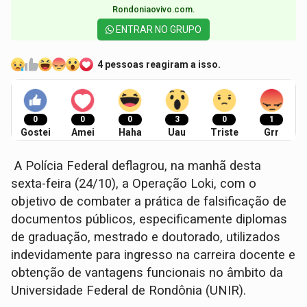
Rondoniaovivo.com.​
ENTRAR NO GRUPO
4 pessoas reagiram a isso.
0
0
0
3
0
1
Gostei
Amei
Haha
Uau
Triste
Grr
A Polícia Federal deflagrou, na manhã desta
sexta-feira (24/10), a Operação Loki, com o
objetivo de combater a prática de falsificação de
documentos públicos, especificamente diplomas
de graduação, mestrado e doutorado, utilizados
indevidamente para ingresso na carreira docente e
obtenção de vantagens funcionais no âmbito da
Universidade Federal de Rondônia (UNIR).