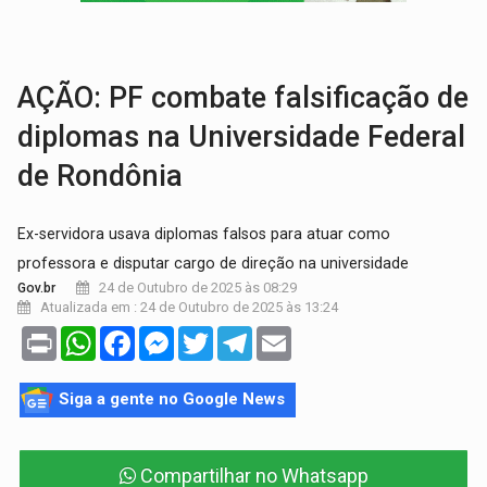
EM 18 MESES:
Léo Moraes entrega o que não conseguiram em anos na educaçã
ELEIÇÕES 2026:
Candidata a deputada federal em Rondônia declara draga de g
AÇÃO: PF combate falsificação de
diplomas na Universidade Federal
de Rondônia
Ex-servidora usava diplomas falsos para atuar como
professora e disputar cargo de direção na universidade
24 de Outubro de 2025 às 08:29
Gov.br
Atualizada em : 24 de Outubro de 2025 às 13:24
Print
WhatsApp
Facebook
Messenger
Twitter
Telegram
Email
Siga a gente no Google News
Compartilhar no Whatsapp