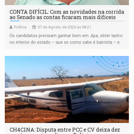
CONTA DIFÍCIL: Com as novidades na corrida
ao Senado as contas ficaram mais difíceis
Política
07 de Agosto de 2026 às 08:21
Os candidatos precisam ganhar bem em Jipa, obter lastro
no interior do estado – que se como sabe é bairrista – e
vir para a capital beliscando alguma coisa para se
garantir
CH4C1NA: Disputa entre PCC e CV deixa dez