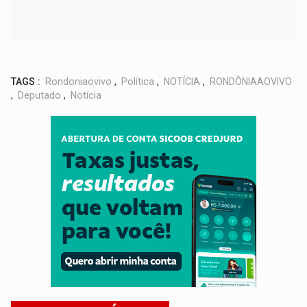
TAGS :
Rondoniaovivo
,
Política
,
NOTÍCIA
,
RONDÔNIAAOVIVO
,
Deputado
,
Notícia