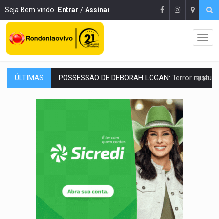
Seja Bem vindo.
Entrar
/
Assinar
ÚLTIMAS
TRANSPARÊNCIA:
TCE reúne candidatos ao Governo e apresenta diagnó
ELAS DECIDEM:
Mulheres são maioria e representam 52% do eleitorado de 
NO CARRO:
Homem é preso com pistola 9mm durante abordagem da Força Tát
TRÁGICO:
Pai do 'Xandy Motocross' morre em acidente
VÍDEO:
Motorista de caminhonete morre preso às ferragens em colisão com
LAZER:
Seis lugares gratuitos para aproveitar o fim de semana e
VÍDEO:
FTICCO e Força Tática prendem membro do CV com arma e drogas em
INCLUSÃO:
Prefeitura fortalece parceria com a APAE para ampliar ações v