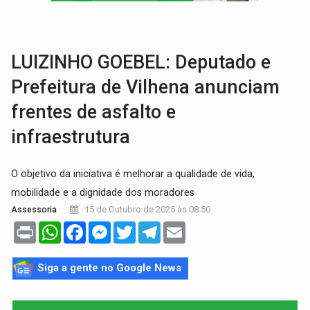
PREJUÍZO AOS ESTUDANTES:
Greve dos professores em PVH é considerada 
POSSESSÃO DE DEBORAH LOGAN:
Terror mistura mistério e filmagens quase
LUIZINHO GOEBEL: Deputado e
Prefeitura de Vilhena anunciam
frentes de asfalto e
infraestrutura
O objetivo da iniciativa é melhorar a qualidade de vida,
mobilidade e a dignidade dos moradores
15 de Outubro de 2025 às 08:50
Assessoria
Print
WhatsApp
Facebook
Messenger
Twitter
Telegram
Email
Siga a gente no Google News