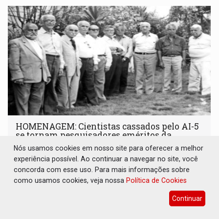
HOMENAGEM: Cientistas cassados pelo AI-5
se tornam pesquisadores eméritos da
Fiocruz
Nós usamos cookies em nosso site para oferecer a melhor
experiência possível. Ao continuar a navegar no site, você
Brasil e Mundo
08 de Agosto de 2026 às 16:00
concorda com esse uso. Para mais informações sobre
Foi realizada ainda a entrega simbólica do título a
como usamos cookies, veja nossa
Política de Cookies
herdeiros de Herman Lent
Continuar