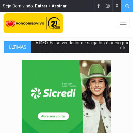
Seja Bem vindo.
Entrar
/
Assinar
ÚLTIMAS
BATATA-DOCE E FRANGO:
Faça esse escondidinho e me convide
BARREIRA NATURAL:
Desmate da Amazônia corta chuvas no Sul e ameaça produção
:
Anvisa libera venda de medicamentos pela Shopee, mas mantém 
MAIS RIGOR:
Nova lei endurece punição por abuso sexual contra crian
POLUIÇÃO E RISCOS:
Retirada de fiação irregular avança no país e em PVH p
VÍDEO:
Armado com machado, homem ameaça matar sobrinha grávida e com
TRIBUNAL DO CRIME:
Homem é espancado por facção criminosa 
VÍDEO:
Perseguição é registrada no shopping após colombiana furtar ce