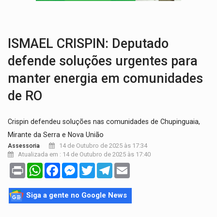
CAPOTAMENTO:
Motorista causa grave acidente com HR-V e f
VÍDEO:
Falso vendedor de salgados é preso por tráfico de drogas n
ISMAEL CRISPIN: Deputado
defende soluções urgentes para
manter energia em comunidades
de RO
Crispin defendeu soluções nas comunidades de Chupinguaia,
Mirante da Serra e Nova União
14 de Outubro de 2025 às 17:34
Assessoria
Atualizada em : 14 de Outubro de 2025 às 17:40
Print
WhatsApp
Facebook
Messenger
Twitter
Telegram
Email
Siga a gente no Google News