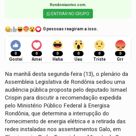
Rondoniaovivo.com.​
ENTRAR NO GRUPO
0 pessoas reagiram a isso.
0
0
0
0
0
0
Gostei
Amei
Haha
Uau
Triste
Grr
Na manhã desta segunda-feira (13), o plenário da
Assembleia Legislativa de Rondônia sediou uma
audiência pública proposta pelo deputado Ismael
Crispin para discutir a recomendação expedida
pelo Ministério Público Federal à Energisa
Rondônia, que determina a interrupção do
fornecimento de energia elétrica e a retirada das
redes instaladas nos assentamentos Galo, em