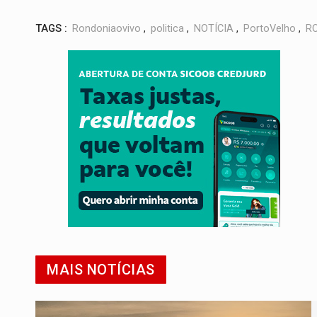
TAGS :
Rondoniaovivo
,
politica
,
NOTÍCIA
,
PortoVelho
,
R
MAIS NOTÍCIAS