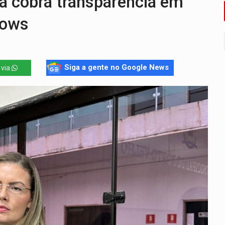
 cobra transparência em
onelada de drogas em fundo falso de caminhão
hows
eados na promoção de dia dos Pais
bicicleta na frente de comércio
Siga a gente no Google News
 via
u primeiro júri popular
ado (8) de calor intenso e tempo firme