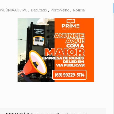
ONDÔNIAAOVIVO
,
Deputado
,
PortoVelho
,
Notícia