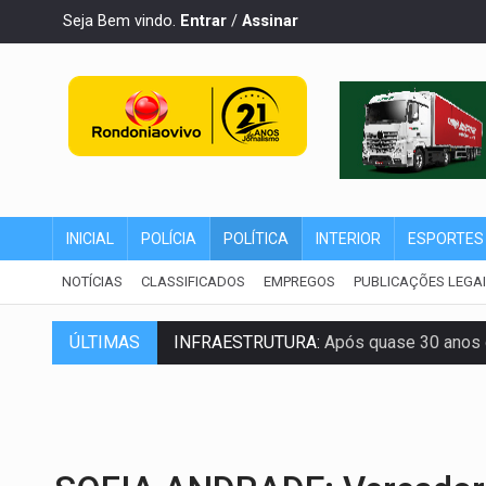
Seja Bem vindo.
Entrar
/
Assinar
INICIAL
POLÍCIA
POLÍTICA
INTERIOR
ESPORTES
NOTÍCIAS
CLASSIFICADOS
EMPREGOS
PUBLICAÇÕES LEGA
INFRAESTRUTURA:
Após quase 30 anos d
ÚLTIMAS
A ILHA:
Coreografia de Rondônia estreia 
ELEIÇÕES 2026:
Sgt. Mouza esclarece 'e
JUDICIÁRIO:
Sinjur parabeniza servidores
Publicação Legal:
AVISO DE LICITAÇÃO: P