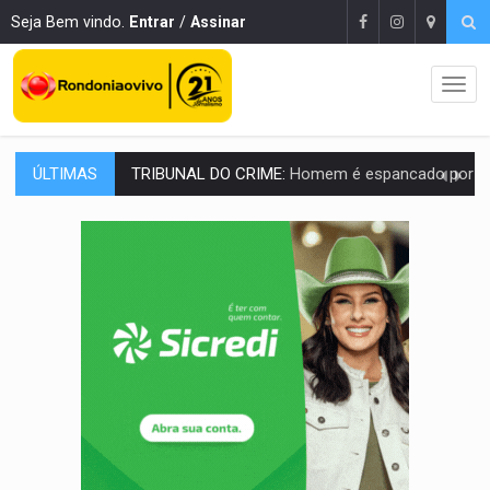
Seja Bem vindo.
Entrar
/
Assinar
ÚLTIMAS
VÍDEO:
Perseguição é registrada no shopping após colombiana furtar ce
LUDOPATIA:
Apostas online começam a afetar produtividade e rotina
REFLORESTAMENTO:
Plantar árvores não será mais suficiente para comprov
OVNIS NA LUA:
Cientistas alertam para possível base secreta no satélite n
ACABOU COM PEUGEOT:
Incêndio destrói carro que era rebocado para oficina no
VÍDEO:
Ladrão é filmado furtando moto na frente do bar 
BOLSAS DE PESQUISA:
Iniciativa Amazônia+10 lança chamada para fortalecer cadeia
MATERIAL:
Brasil tem grandes reservas de urânio, mas produz pouco e impo