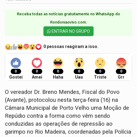
Receba todas as notícias gratuitamente no WhatsApp do
Rondoniaovivo.com.​
ENTRAR NO GRUPO
0 pessoas reagiram a isso.
0
0
0
0
0
0
Gostei
Amei
Haha
Uau
Triste
Grr
O vereador Dr. Breno Mendes, Fiscal do Povo
(Avante), protocolou nesta terça-feira (16) na
Câmara Municipal de Porto Velho uma Moção de
Repúdio contra a forma como vêm sendo
conduzidas as operações de repressão ao
garimpo no Rio Madeira, coordenadas pela Polícia