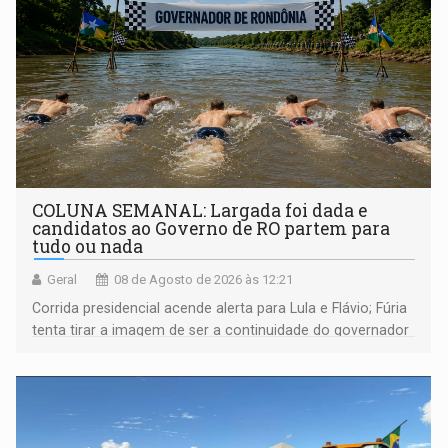
COLUNA SEMANAL: Largada foi dada e
candidatos ao Governo de RO partem para
tudo ou nada
Geral
08 de Agosto de 2026 às 12:21
Corrida presidencial acende alerta para Lula e Flávio; Fúria
tenta tirar a imagem de ser a continuidade do governador
Marcos Rocha; ex-prefeito Hildon Chaves parece ainda
não ter entrado no modo eleição; ABAV faz evento em
Porto Velho