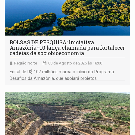
BOLSAS DE PESQUISA: Iniciativa
Amazônia+10 lança chamada para fortalecer
cadeias da sociobioeconomia
Região Norte
08 de Agosto de 2026 às 18:00
Edital de R$ 107 milhões marca o início do Programa
Desafios da Amazônia, que apoiará projetos
desenvolvidos por redes de pesquisa e inovação. A
submissão de pré-propostas poderá ser feita até 1º de
setembro