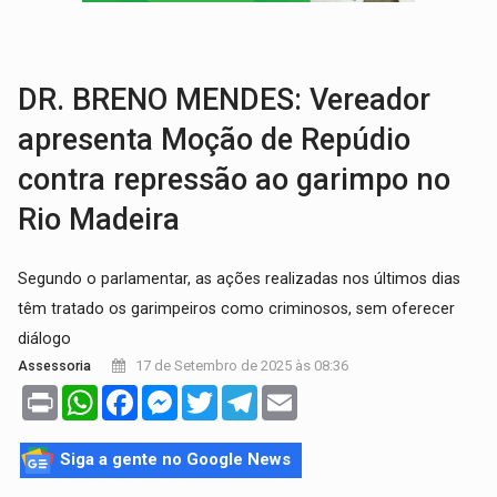
VÍDEO:
Armado com machado, homem ameaça matar sobrinha grávida e com
TRIBUNAL DO CRIME:
Homem é espancado por facção criminosa 
DR. BRENO MENDES: Vereador
apresenta Moção de Repúdio
contra repressão ao garimpo no
Rio Madeira
Segundo o parlamentar, as ações realizadas nos últimos dias
têm tratado os garimpeiros como criminosos, sem oferecer
diálogo
17 de Setembro de 2025 às 08:36
Assessoria
Print
WhatsApp
Facebook
Messenger
Twitter
Telegram
Email
Siga a gente no Google News