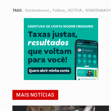
TAGS :
Rondoniaovivo
,
Política
,
NOTÍCIA
,
RONDÔNIAAOV
MAIS NOTÍCIAS