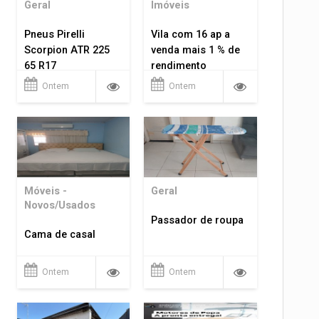
Geral
Imóveis
Pneus Pirelli
Vila com 16 ap a
Scorpion ATR 225
venda mais 1 % de
65 R17
rendimento
Ontem
Ontem
Móveis -
Geral
Novos/Usados
Passador de roupa
Cama de casal
Ontem
Ontem