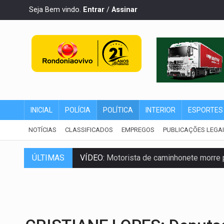
Seja Bem vindo.
Entrar
/
Assinar
INICIAL
POLÍCIA
POLÍTICA
INTERIOR
ESPORTES
NOTÍCIAS
CLASSIFICADOS
EMPREGOS
PUBLICAÇÕES LEGA
ÚLTIMAS
VÍDEO:
Motorista de caminhonete morre p
LAZER:
Seis lugares gratuitos para apro
VÍDEO:
FTICCO e Força Tática prendem 
INCLUSÃO:
Prefeitura fortalece parceri