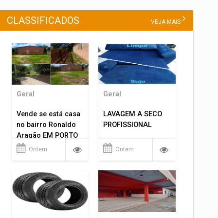
CLASSIFICADOS
VEJA MAIS
Geral
Geral
Vende se está casa
LAVAGEM A SECO
no bairro Ronaldo
PROFISSIONAL
Aragão EM PORTO
VELHO RO.
Ontem
Ontem