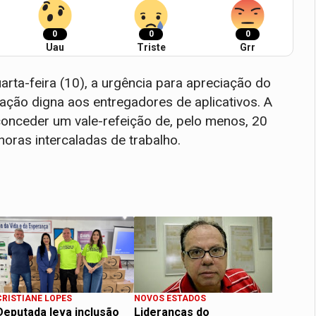
0
0
0
Uau
Triste
Grr
rta-feira (10), a urgência para apreciação do
ação digna aos entregadores de aplicativos. A
nceder um vale-refeição de, pelo menos, 20
horas intercaladas de trabalho.
CRISTIANE LOPES
NOVOS ESTADOS
Deputada leva inclusão
Lideranças do