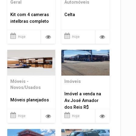
Geral
Automóveis
Kit com 4 cameras
Celta
intelbras completo
Hoje
Hoje
Móveis -
Imóveis
Novos/Usados
Imóvel a venda na
Móveis planejados
Av.José Amador
dos Reis R$
1.400.000
Hoje
Hoje