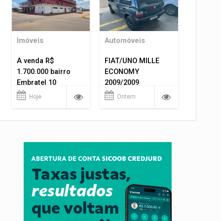
Imóveis
Automóveis
A venda R$
FIAT/UNO MILLE
1.700.000 bairro
ECONOMY
Embratel 10
2009/2009
apartamentos!
Hoje
Ontem