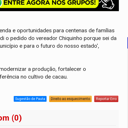
renda e oportunidades para centenas de famílias
di o pedido do vereador Chiquinho porque sei da
nicípio e para o futuro do nosso estado',
modernizar a produção, fortalecer o
erência no cultivo de cacau.
Sugestão de Pauta
Direito ao esquecimento
Reportar Erro
om (0)