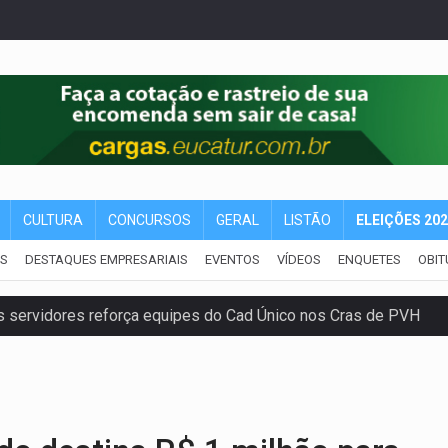
CULTURA
CONCURSOS
GERAL
LISTÃO
ELEIÇÕES 20
IS
DESTAQUES EMPRESARIAIS
EVENTOS
VÍDEOS
ENQUETES
OBIT
 servidores reforça equipes do Cad Único nos Cras de PVH
amento e deixa motociclista com fratura
ansforma indignação e esperança em rock no seu novo single
enunciado por transmitir HIV a quatro mulheres