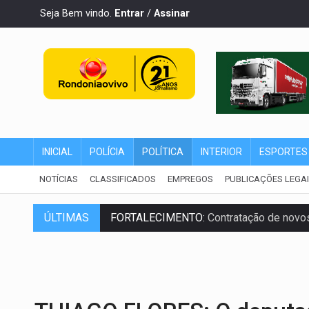
Seja Bem vindo.
Entrar
/
Assinar
INICIAL
POLÍCIA
POLÍTICA
INTERIOR
ESPORTES
NOTÍCIAS
CLASSIFICADOS
EMPREGOS
PUBLICAÇÕES LEGA
FORTALECIMENTO:
Contratação de novos
ÚLTIMAS
URGENTE:
Condutor de carro avança cruz
'OS OLHOS DO BRASIL':
Emanuel Neri tr
SOB INVESTIGAÇÃO:
Dentista de PVH é d