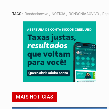
TAGS :
Rondoniaovivo
,
NOTÍCIA
,
RONDÔNIAAOVIVO
,
Dep
MAIS NOTÍCIAS