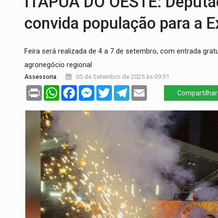
ITAPUÃ DO OESTE: Deputa
CONEXÃO RONDONIAOVIVO:
Museólogo 
convida população para a 
EXTENSÃO DE DANOS:
Ferroviários ped
Feira será realizada de 4 a 7 de setembro, com entrada gratu
VARIANDO O CARDÁPIO:
Veja essa recei
agronegócio regional
PREJUÍZO AOS ESTUDANTES:
Greve dos
Assessoria
05 de Setembro de 2025 às 09:31
Print
WhatsApp
Facebook
Messenger
Twitter
Telegram
Email
POSSESSÃO DE DEBORAH LOGAN:
Terro
Compartilhar
SOB SUSPEITA:
Entrega de 286 máquinas