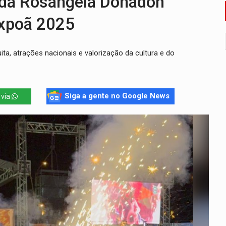
da Rosangela Donadon
Antônio Ocampo conduz a história de uma ferrovia desgoverna
Expoã 2025
em ao Iphan recuperação de área atingida por erosão na EFMM
ita, atrações nacionais e valorização da cultura e do
ta de carne assada para o almoço e o jantar
 professores em PVH é considerada ilegal pela Justiça
r mistura mistério e filmagens quase reais – Por Marcos Souza
Siga a gente no Google News
 via
 em Rondônia coincide com investigação sob sigilo