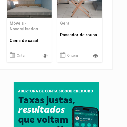
Móveis -
Geral
Novos/Usados
Passador de roupa
Cama de casal
Ontem
Ontem