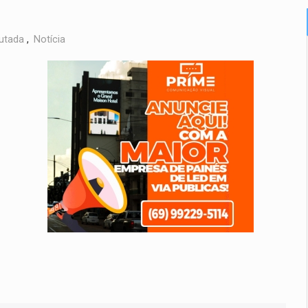
utada
,
Notícia