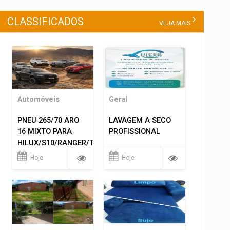
CLASSIFICADOS
VEJA MAIS
Automóveis
Geral
PNEU 265/70 ARO
LAVAGEM A SECO
16 MIXTO PARA
PROFISSIONAL
HILUX/S10/RANGER/TRITON
ETC... MONTAGEM
Hoje
Hoje
GRATIS 599,00