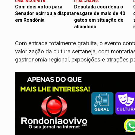
UMA INCÓGNITA
IEDA CHAVES
Com dois votos para
Deputada coordena o
Senador acirrou a disputa
resgate de mais de 40
em Rondônia
gatos em situação de
abandono
Com entrada totalmente gratuita, o evento con
valorização da cultura sertaneja, com montaria
gastronomia regional, exposições e atrações pa