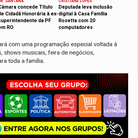
DR. SANTANA
CRISTIANE LOPES
Câmara concede Título
Deputada leva inclusão
de Cidadã Honorária à ex-
digital à Casa Família
superintendente da PF
Rosetta com 20
em RO
computadores
tará com uma programação especial voltada à
s, shows musicais, feira de negócios,
ra toda a família.