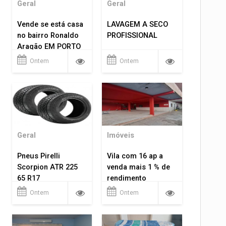
Geral
Geral
Vende se está casa
LAVAGEM A SECO
no bairro Ronaldo
PROFISSIONAL
Aragão EM PORTO
VELHO RO.
Ontem
Ontem
Geral
Imóveis
Pneus Pirelli
Vila com 16 ap a
Scorpion ATR 225
venda mais 1 % de
65 R17
rendimento
Ontem
Ontem