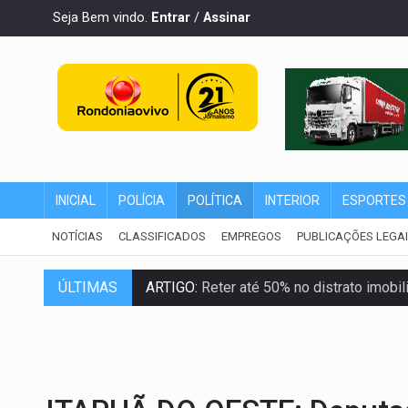
Seja Bem vindo.
Entrar
/
Assinar
INICIAL
POLÍCIA
POLÍTICA
INTERIOR
ESPORTES
NOTÍCIAS
CLASSIFICADOS
EMPREGOS
PUBLICAÇÕES LEGA
ÚLTIMAS
ARTIGO:
Reter até 50% no distrato imobil
DO HOSPITAL AO CAMPO:
Veja as mais 
EXPANSÃO:
Grupo Nova Era amplia pres
ROTA GLOBAL:
PCC amplia presença inter