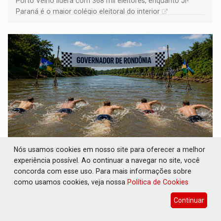
Porto Velho lidera com 368 mil eleitores, enquanto Ji-
Paraná é o maior colégio eleitoral do interior
Nós usamos cookies em nosso site para oferecer a melhor
COLUNA SEMANAL: Largada foi dada e
experiência possível. Ao continuar a navegar no site, você
candidatos ao Governo de RO partem para
concorda com esse uso. Para mais informações sobre
tudo ou nada
como usamos cookies, veja nossa
Política de Cookies
Geral
08 de Agosto de 2026 às 12:21
Continuar
Corrida presidencial acende alerta para Lula e Flávio; Fúria
tenta tirar a imagem de ser a continuidade do governador