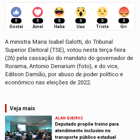
0
0
0
0
0
0
Gostei
Amei
Haha
Uau
Triste
Grr
A ministra Maria Isabel Galotti, do Tribunal
Superior Eleitoral (TSE), votou nesta terça-feira
(26) pela cassação do mandato do governador de
Roraima, Antonio Denarium (foto), e do vice,
Edilson Damião, por abuso de poder político e
econômico nas eleições de 2022.
Veja mais
ALAN QUEIROZ
Deputado propõe treino para
atendimento inclusivo no
transporte público estadual