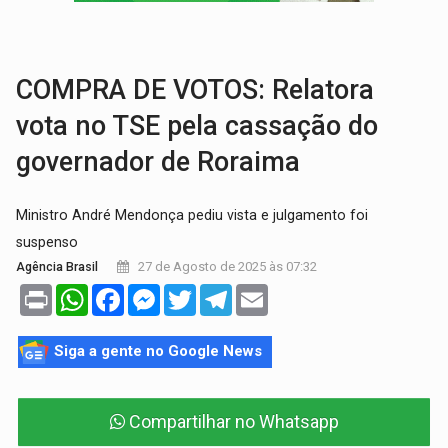
CAPOTAMENTO:
Motorista causa grave acidente com HR-V e f
VÍDEO:
Falso vendedor de salgados é preso por tráfico de drogas n
COMPRA DE VOTOS: Relatora
vota no TSE pela cassação do
governador de Roraima
Ministro André Mendonça pediu vista e julgamento foi
suspenso
27 de Agosto de 2025 às 07:32
Agência Brasil
Print
WhatsApp
Facebook
Messenger
Twitter
Telegram
Email
Siga a gente no Google News
Compartilhar no Whatsapp