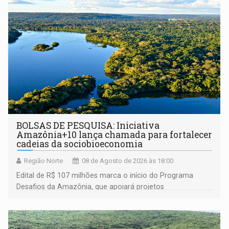
BOLSAS DE PESQUISA: Iniciativa
Amazônia+10 lança chamada para fortalecer
cadeias da sociobioeconomia
Região Norte
08 de Agosto de 2026 às 18:00
Edital de R$ 107 milhões marca o início do Programa
Desafios da Amazônia, que apoiará projetos
desenvolvidos por redes de pesquisa e inovação. A
submissão de pré-propostas poderá ser feita até 1º de
setembro