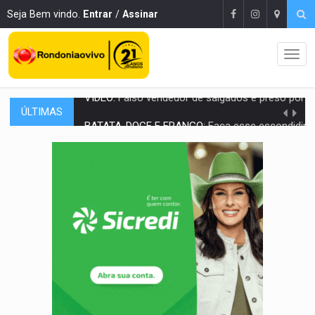
Seja Bem vindo.
Entrar
/
Assinar
ÚLTIMAS
BATATA-DOCE E FRANGO:
Faça esse escondidinho e me convide
BARREIRA NATURAL:
Desmate da Amazônia corta chuvas no Sul e ameaça produção
:
Anvisa libera venda de medicamentos pela Shopee, mas mantém 
MAIS RIGOR:
Nova lei endurece punição por abuso sexual contra crian
POLUIÇÃO E RISCOS:
Retirada de fiação irregular avança no país e em PVH p
VÍDEO:
Armado com machado, homem ameaça matar sobrinha grávida e com
TRIBUNAL DO CRIME:
Homem é espancado por facção criminosa 
VÍDEO:
Perseguição é registrada no shopping após colombiana furtar ce