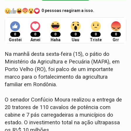
0 pessoas reagiram a isso.
0
0
0
0
0
0
Gostei
Amei
Haha
Uau
Triste
Grr
Na manhã desta sexta-feira (15), o pátio do
Ministério da Agricultura e Pecuária (MAPA), em
Porto Velho (RO), foi palco de um importante
marco para o fortalecimento da agricultura
familiar em Rondônia.
O senador Confúcio Moura realizou a entrega de
20 tratores de 110 cavalos de potência com
cabine e 7 pás carregadeiras a municípios do
estado. O investimento total na ação ultrapassa
os R\$ 10 milhões.