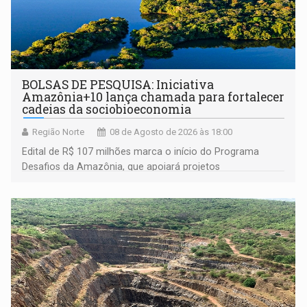
BOLSAS DE PESQUISA: Iniciativa
Amazônia+10 lança chamada para fortalecer
cadeias da sociobioeconomia
Região Norte
08 de Agosto de 2026 às 18:00
Edital de R$ 107 milhões marca o início do Programa
Desafios da Amazônia, que apoiará projetos
desenvolvidos por redes de pesquisa e inovação. A
submissão de pré-propostas poderá ser feita até 1º de
setembro