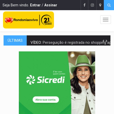
Seja Bem vindo.
Entrar
/
Assinar
ÚLTIMAS
VÍDEO:
Perseguição é registrada no shopping após colombiana furtar ce
LUDOPATIA:
Apostas online começam a afetar produtividade e rotina
REFLORESTAMENTO:
Plantar árvores não será mais suficiente para comprov
OVNIS NA LUA:
Cientistas alertam para possível base secreta no satélite n
ACABOU COM PEUGEOT:
Incêndio destrói carro que era rebocado para oficina no
VÍDEO:
Ladrão é filmado furtando moto na frente do bar 
BOLSAS DE PESQUISA:
Iniciativa Amazônia+10 lança chamada para fortalecer cadeia
MATERIAL:
Brasil tem grandes reservas de urânio, mas produz pouco e impo