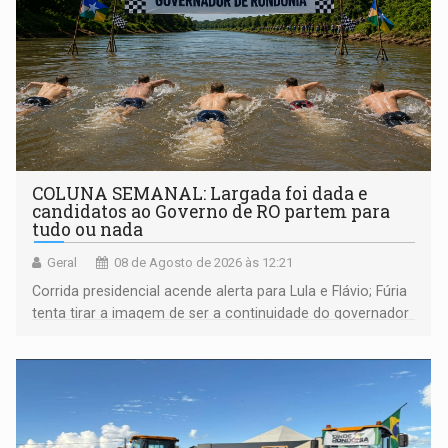
COLUNA SEMANAL: Largada foi dada e
candidatos ao Governo de RO partem para
tudo ou nada
Geral
08 de Agosto de 2026 às 12:21
Corrida presidencial acende alerta para Lula e Flávio; Fúria
tenta tirar a imagem de ser a continuidade do governador
Marcos Rocha; ex-prefeito Hildon Chaves parece ainda
não ter entrado no modo eleição; ABAV faz evento em
Porto Velho