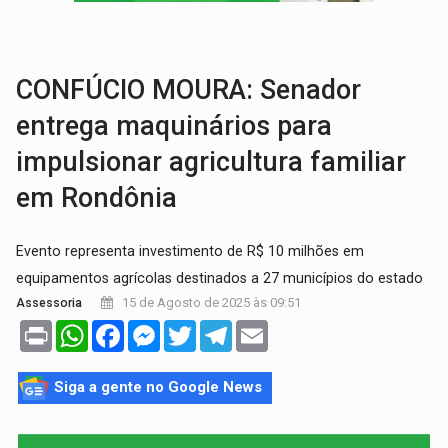
VÍDEO:
Armado com machado, homem ameaça matar sobrinha grávida e com
TRIBUNAL DO CRIME:
Homem é espancado por facção criminosa 
CONFÚCIO MOURA: Senador
entrega maquinários para
impulsionar agricultura familiar
em Rondônia
Evento representa investimento de R$ 10 milhões em
equipamentos agrícolas destinados a 27 municípios do estado
15 de Agosto de 2025 às 09:51
Assessoria
Print
WhatsApp
Facebook
Messenger
Twitter
Telegram
Email
Siga a gente no Google News