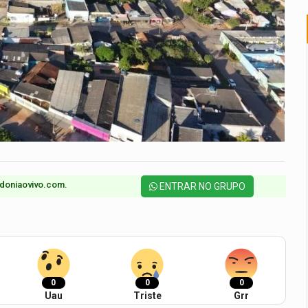
doniaovivo.com.​
ENTRAR NO GRUPO
0
0
0
Uau
Triste
Grr