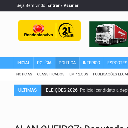
Seja Bem vindo.
Entrar
/
Assinar
INICIAL
POLÍCIA
POLÍTICA
INTERIOR
ESPORTES
NOTÍCIAS
CLASSIFICADOS
EMPREGOS
PUBLICAÇÕES LEGA
ÚLTIMAS
ELEIÇÕES 2026:
Policial candidato a dep
Publicação Legal:
AVISO DE LICITAÇÃO:
NO CASTANHEIRA:
Denúncia de 'tribunal
NO FLAGRA:
'Churrasco' e comparsas do 