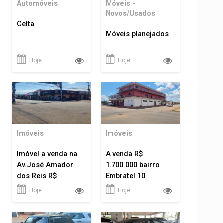
Automóveis
Móveis -
Novos/Usados
Celta
Móveis planejados
Hoje
Hoje
Imóveis
Imóveis
Imóvel a venda na
A venda R$
Av.José Amador
1.700.000 bairro
dos Reis R$
Embratel 10
1.400.000
apartamentos!
Hoje
Hoje