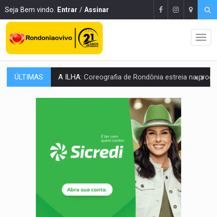
Seja Bem vindo.
Entrar
/
Assinar
ÚLTIMAS
ELEIÇÕES 2026:
Sgt. Mouza esclarece 'erro de digitação' em declaração de patrim
JUDICIÁRIO:
Sinjur parabeniza servidores pelo adicional de incentivo com ef
Publicação Legal:
AVISO DE LICITAÇÃO: Pregão Eletrônico Nº 12/2026
BR-364:
Polícia apreende mais de uma tonelada de drogas em fundo fal
EMOCIONE:
PRESENTES: Confira os sorteados na promoção de 
VOVÔ LADRÃO:
Idoso é filmado furtando bicicleta na frente
JUSTIÇA:
Comarca de Nova Mamoré terá seu primeiro jú
ADAILTON FÚRIA:
Assessoria denuncia suposto ataque com perfis falso