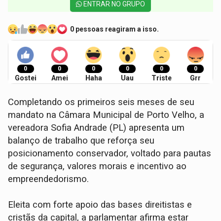
ENTRAR NO GRUPO
0 pessoas reagiram a isso.
0
0
0
0
0
0
Gostei
Amei
Haha
Uau
Triste
Grr
Completando os primeiros seis meses de seu
mandato na Câmara Municipal de Porto Velho, a
vereadora Sofia Andrade (PL) apresenta um
balanço de trabalho que reforça seu
posicionamento conservador, voltado para pautas
de segurança, valores morais e incentivo ao
empreendedorismo.
Eleita com forte apoio das bases direitistas e
cristãs da capital, a parlamentar afirma estar