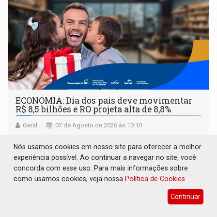
ECONOMIA: Dia dos pais deve movimentar
R$ 8,5 bilhões e RO projeta alta de 8,8%
Geral
07 de Agosto de 2026 às 10:10
Data comemorativa se consolida como a quarta mais
Nós usamos cookies em nosso site para oferecer a melhor
relevante do calendário varejista, impulsionada pelo menor
experiência possível. Ao continuar a navegar no site, você
desemprego em 14 anos e pela recuperação da renda
concorda com esse uso. Para mais informações sobre
média do trabalhador
como usamos cookies, veja nossa
Política de Cookies
Continuar