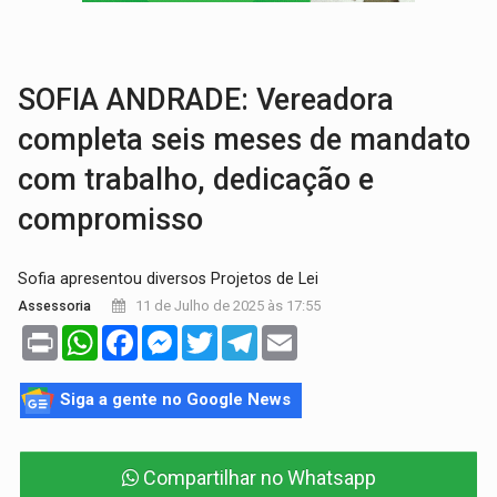
INFRAESTRUTURA:
Após quase 30 anos de espera, asfalto chega ao bairr
A ILHA:
Coreografia de Rondônia estreia na programação do Festival de Dan
SOFIA ANDRADE: Vereadora
completa seis meses de mandato
com trabalho, dedicação e
compromisso
Sofia apresentou diversos Projetos de Lei
11 de Julho de 2025 às 17:55
Assessoria
Print
WhatsApp
Facebook
Messenger
Twitter
Telegram
Email
Siga a gente no Google News
Compartilhar no Whatsapp