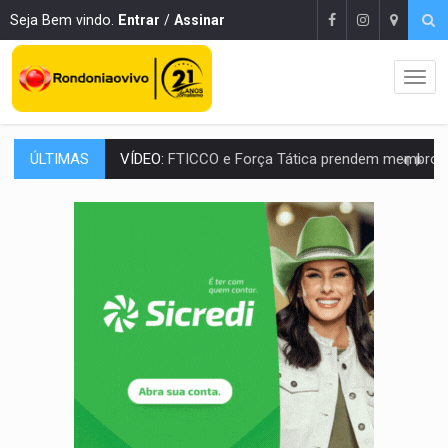
Seja Bem vindo.
Entrar
/
Assinar
ÚLTIMAS
INCLUSÃO:
Prefeitura fortalece parceria com a APAE para ampliar ações v
DEFESA:
Exército testa inovações no combate a drones durante exerc
TEMAS SOCIOAMBIENTAIS:
Em Itapuã do Oeste, CINEMAZÔNIA leva cinema amazônico 
PREVISÃO:
Interior de Rondônia terá sábado (8) de calor intenso
INFRAESTRUTURA:
Após quase 30 anos de espera, asfalto chega ao bairr
A ILHA:
Coreografia de Rondônia estreia na programação do Festival de Dan
ELEIÇÕES 2026:
Sgt. Mouza esclarece 'erro de digitação' em declaração de patrim
JUDICIÁRIO:
Sinjur parabeniza servidores pelo adicional de incentivo com ef