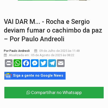
LAZER:
Seis lugares gratuitos para aproveitar o fim de semana e
VÍDEO:
FTICCO e Força Tática prendem membro do CV com arma e drogas em
VAI DAR M... - Rocha e Sergio
deviam fumar o cachimbo da paz
– Por Paulo Andreoli
09 de Julho de 2025 às 11:48
Por Paulo Andreoli
Atualizada em : 05 de Agosto de 2025 às 08:22
Print
WhatsApp
Facebook
Messenger
Twitter
Telegram
Email
Siga a gente no Google News
Compartilhar no Whatsapp