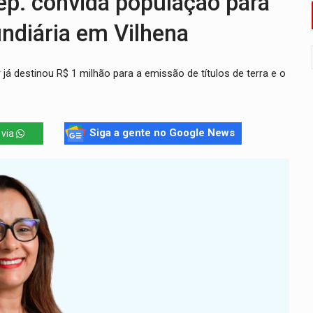
 convida população para
Antônio Ocampo conduz a história de uma ferrovia desgoverna
undiária em Vilhena
em ao Iphan recuperação de área atingida por erosão na EFMM
 já destinou R$ 1 milhão para a emissão de títulos de terra e o
ta de carne assada para o almoço e o jantar
 professores em PVH é considerada ilegal pela Justiça
r mistura mistério e filmagens quase reais – Por Marcos Souza
Siga a gente no Google News
 via
 em Rondônia coincide com investigação sob sigilo