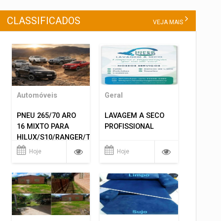
CLASSIFICADOS
VEJA MAIS
Automóveis
Geral
PNEU 265/70 ARO
LAVAGEM A SECO
16 MIXTO PARA
PROFISSIONAL
HILUX/S10/RANGER/TRITON
ETC... MONTAGEM
Hoje
Hoje
GRATIS 599,00