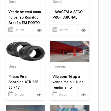
Geral
Geral
Vende se está casa
LAVAGEM A SECO
no bairro Ronaldo
PROFISSIONAL
Aragão EM PORTO
VELHO RO.
Ontem
Ontem
Geral
Imóveis
Pneus Pirelli
Vila com 16 ap a
Scorpion ATR 225
venda mais 1 % de
65 R17
rendimento
Ontem
Ontem