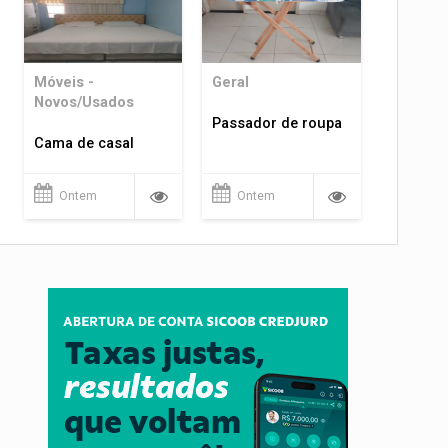
Móveis -
Geral
Novos/Usados
Passador de roupa
Cama de casal
Ontem
Ontem