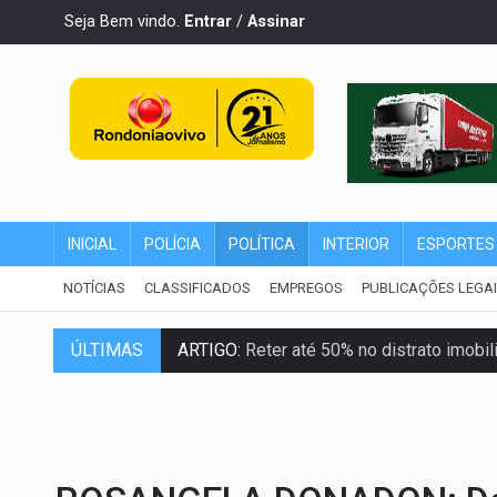
Seja Bem vindo.
Entrar
/
Assinar
INICIAL
POLÍCIA
POLÍTICA
INTERIOR
ESPORTES
NOTÍCIAS
CLASSIFICADOS
EMPREGOS
PUBLICAÇÕES LEGA
ÚLTIMAS
ARTIGO:
Reter até 50% no distrato imobil
DO HOSPITAL AO CAMPO:
Veja as mais 
EXPANSÃO:
Grupo Nova Era amplia pres
ROTA GLOBAL:
PCC amplia presença inter