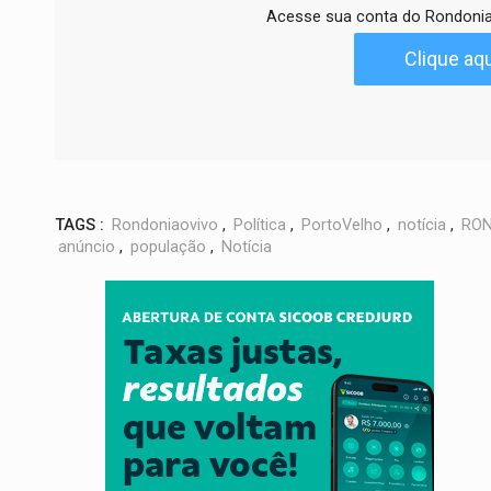
Acesse sua conta do Rondonia
Clique aqu
TAGS :
Rondoniaovivo
,
Política
,
PortoVelho
,
notícia
,
RON
anúncio
,
população
,
Notícia