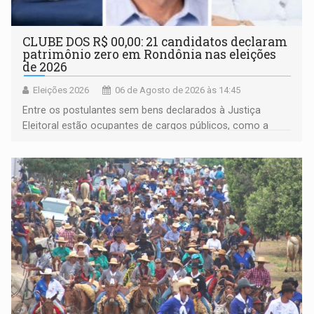
CLUBE DOS R$ 00,00: 21 candidatos declaram
patrimônio zero em Rondônia nas eleições
de 2026
Eleições 2026
06 de Agosto de 2026 às 14:45
Entre os postulantes sem bens declarados à Justiça
Eleitoral estão ocupantes de cargos públicos, como a
deputada federal Cristiane Lopes (PODE), o vereador
Pedro Geovar (PP) e a vice-prefeita Magna dos Anjos
(NOVO)