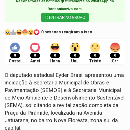
Receba todas as notícias gratuitamente no WhatsApp do
Rondoniaovivo.com.​
ENTRAR NO GRUPO
0 pessoas reagiram a isso.
0
0
0
0
0
0
Gostei
Amei
Haha
Uau
Triste
Grr
O deputado estadual Eyder Brasil apresentou uma
indicação à Secretaria Municipal de Obras e
Pavimentação (SEMOB) e à Secretaria Municipal
de Meio Ambiente e Desenvolvimento Sustentável
(SEMA), solicitando a revitalização completa da
Praça da Pirâmide, localizada na Avenida
Jatuarana, no bairro Nova Floresta, zona sul da
capital.