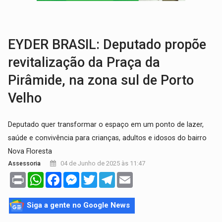
BRASIL CONTRA O CRIME:
Acusado de guardar armas de facção é preso com rev
TRAGÉDIA:
Sobe para cinco o número de mortos em colisão entre carreta e Fia
EYDER BRASIL: Deputado propõe
revitalização da Praça da
Pirâmide, na zona sul de Porto
Velho
Deputado quer transformar o espaço em um ponto de lazer,
saúde e convivência para crianças, adultos e idosos do bairro
Nova Floresta
04 de Junho de 2025 às 11:47
Assessoria
Print
WhatsApp
Facebook
Messenger
Twitter
Telegram
Email
Siga a gente no Google News