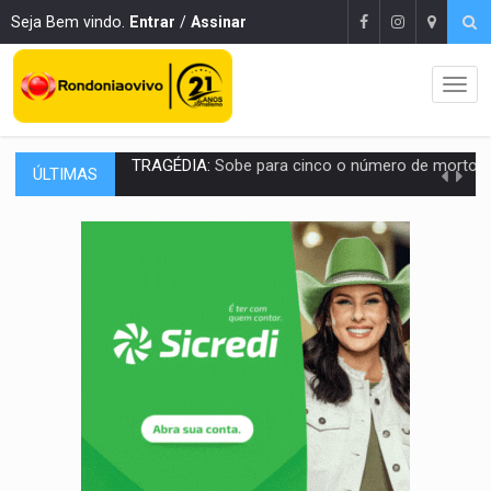
Seja Bem vindo.
Entrar
/
Assinar
ÚLTIMAS
TRANSPORTE DE ARROZ:
MPF assegura cumprimento da legislação sobre transporte d
DEEPFAKE:
Sancionada lei contra violência sexual infantil na inte
COLEGIADO:
Brasil e Rússia discutem energia nuclear, defesa e ciênc
URGENTE:
Colisão entre caminhão e carro deixa quatro mortos e um em est
ENCONTRO:
Amazônia Negra ganha projeção nacional com participação de M
PREVISÃO:
Porto Velho tem chances de chuvas isoladas nesta se
SINDICATOS UNIDOS:
Assembleia Geral delibera greve da educação municip
PROCESSO SELETIVO:
Rondoniaovivo abre oficina de Comunicação com oportunidade