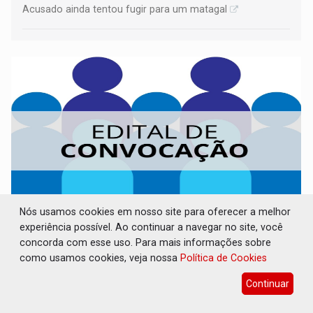
Acusado ainda tentou fugir para um matagal
Nós usamos cookies em nosso site para oferecer a melhor
CONVOCAÇÃO DAS ELEIÇÕES: SEATER/RO
experiência possível. Ao continuar a navegar no site, você
concorda com esse uso. Para mais informações sobre
Publicações Legais
06 de Agosto de 2026 às 14:07
como usamos cookies, veja nossa
Política de Cookies
Continuar