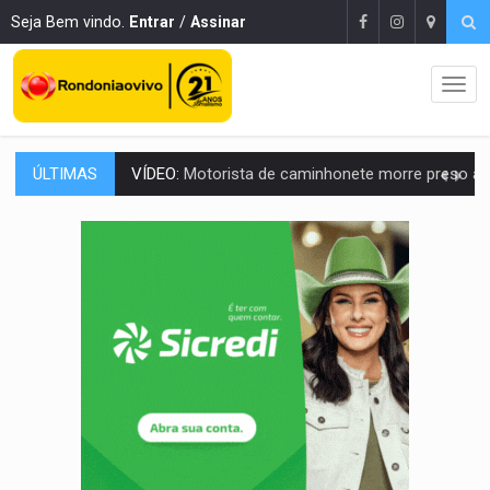
Seja Bem vindo.
Entrar
/
Assinar
ÚLTIMAS
LAZER:
Seis lugares gratuitos para aproveitar o fim de semana e
VÍDEO:
FTICCO e Força Tática prendem membro do CV com arma e drogas em
INCLUSÃO:
Prefeitura fortalece parceria com a APAE para ampliar ações v
DEFESA:
Exército testa inovações no combate a drones durante exerc
TEMAS SOCIOAMBIENTAIS:
Em Itapuã do Oeste, CINEMAZÔNIA leva cinema amazônico 
PREVISÃO:
Interior de Rondônia terá sábado (8) de calor intenso
INFRAESTRUTURA:
Após quase 30 anos de espera, asfalto chega ao bairr
A ILHA:
Coreografia de Rondônia estreia na programação do Festival de Dan