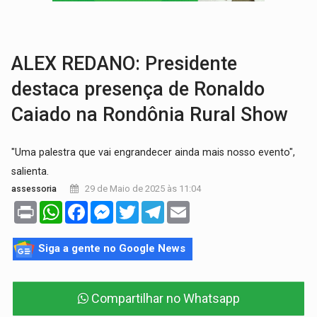
TRÁGICO:
Pai do 'Xandy Motocross' morre em acidente
VÍDEO:
Motorista de caminhonete morre preso às ferragens em colisão com
ALEX REDANO: Presidente
destaca presença de Ronaldo
Caiado na Rondônia Rural Show
"Uma palestra que vai engrandecer ainda mais nosso evento",
salienta.
29 de Maio de 2025 às 11:04
assessoria
Print
WhatsApp
Facebook
Messenger
Twitter
Telegram
Email
Siga a gente no Google News
Compartilhar no Whatsapp