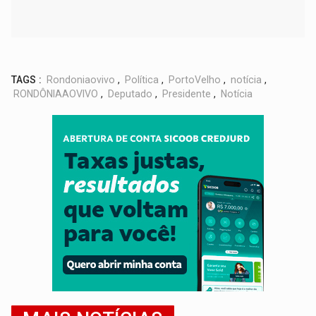
TAGS :
Rondoniaovivo
,
Política
,
PortoVelho
,
notícia
,
RONDÔNIAAOVIVO
,
Deputado
,
Presidente
,
Notícia