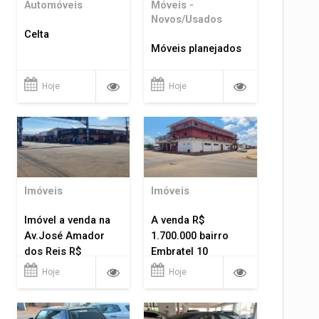
Automóveis
Móveis -
Novos/Usados
Celta
Móveis planejados
Hoje
Hoje
Imóveis
Imóveis
Imóvel a venda na
A venda R$
Av.José Amador
1.700.000 bairro
dos Reis R$
Embratel 10
1.400.000
apartamentos!
Hoje
Hoje