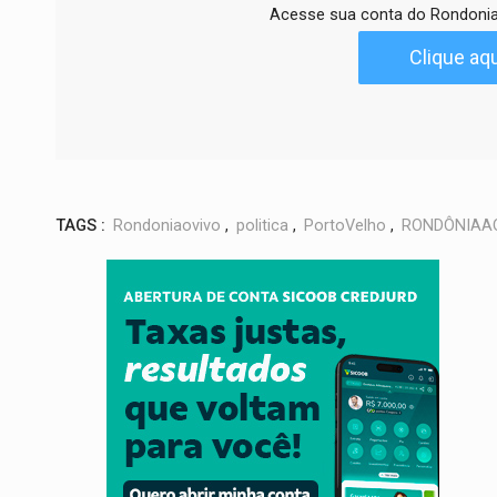
Acesse sua conta do Rondonia
Clique aqu
TAGS :
Rondoniaovivo
,
politica
,
PortoVelho
,
RONDÔNIAA