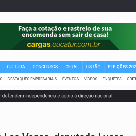
CULTURA
CONCURSOS
GERAL
LISTÃO
ELEIÇÕES 20
IS
DESTAQUES EMPRESARIAIS
EVENTOS
VÍDEOS
ENQUETES
OBIT
 defendem independência e apoio à direção nacional
pode alcançar larga e boa vantagem para deputados
om 2.000 vagas para aluno-soldado
ovocam debate sobre temas urgentes entre estudantes