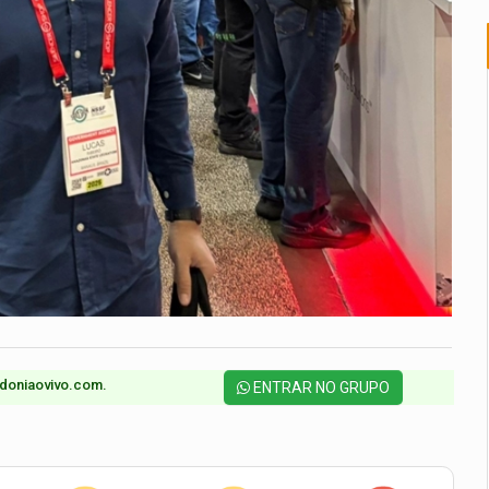
doniaovivo.com.​
ENTRAR NO GRUPO