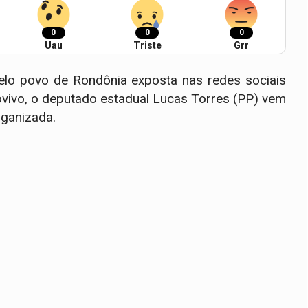
0
0
0
Uau
Triste
Grr
lo povo de Rondônia exposta nas redes sociais
ovivo, o deputado estadual Lucas Torres (PP) vem
rganizada.