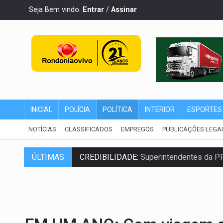
Seja Bem vindo.
Entrar
/
Assinar
INICIAL
POLÍCIA
POLÍTICA
INTERIOR
ESPORTES
NOTÍCIAS
CLASSIFICADOS
EMPREGOS
PUBLICAÇÕES LEGA
CREDIBILIDADE:
Superintendentes da PF
ÚLTIMAS
ALIANÇA PODEROSA:
Chapa vitaminada 
SÃO PAULO:
PM abre concurso público c
CINEAMAZÔNIA:
Filmes rondonienses pr