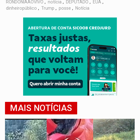
RONDÔNIAAOVIVO
,
notícia
,
DEPUTADO
,
EUA
,
dinheiropúblico
,
Trump
,
posse
,
Notícia
MAIS NOTÍCIAS