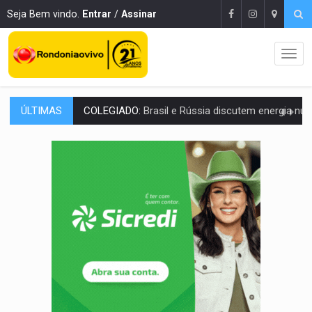
Seja Bem vindo.
Entrar
/
Assinar
ÚLTIMAS
URGENTE:
Colisão entre caminhão e carro deixa quatro mortos e um em est
ENCONTRO:
Amazônia Negra ganha projeção nacional com participação de M
PREVISÃO:
Porto Velho tem chances de chuvas isoladas nesta se
SINDICATOS UNIDOS:
Assembleia Geral delibera greve da educação municip
PROCESSO SELETIVO:
Rondoniaovivo abre oficina de Comunicação com oportunidade
AGOSTO LILÁS:
MPRO lança de portal e promove reflexão sobre trajetória da Le
TRAGÉDIA:
Sobe para cinco o número de mortos em colisão entre carreta e Fia
TRANSPORTE DE ARROZ:
MPF assegura cumprimento da legislação sobre transporte d