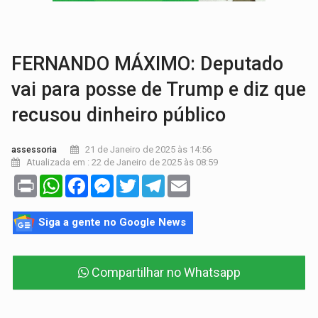
DEEPFAKE:
Sancionada lei contra violência sexual infantil na inte
COLEGIADO:
Brasil e Rússia discutem energia nuclear, defesa e ciênc
FERNANDO MÁXIMO: Deputado
vai para posse de Trump e diz que
recusou dinheiro público
21 de Janeiro de 2025 às 14:56
assessoria
Atualizada em : 22 de Janeiro de 2025 às 08:59
Print
WhatsApp
Facebook
Messenger
Twitter
Telegram
Email
Siga a gente no Google News
Compartilhar no Whatsapp