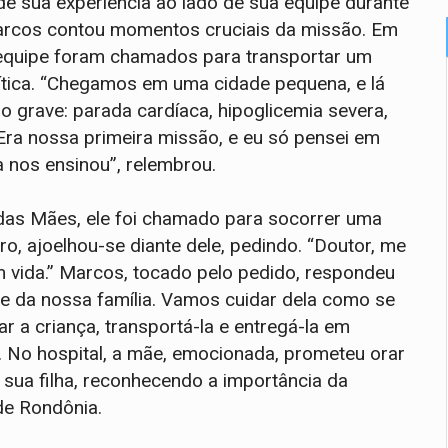
de sua experiência ao lado de sua equipe durante
arcos contou momentos cruciais da missão. Em
a equipe foram chamados para transportar um
ítica. “Chegamos em uma cidade pequena, e lá
grave: parada cardíaca, hipoglicemia severa,
ra nossa primeira missão, e eu só pensei em
a nos ensinou”, relembrou.
das Mães, ele foi chamado para socorrer uma
o, ajoelhou-se diante dele, pedindo. “Doutor, me
 vida.” Marcos, tocado pelo pedido, respondeu
te da nossa família. Vamos cuidar dela como se
ar a criança, transportá-la e entregá-la em
 No hospital, a mãe, emocionada, prometeu orar
 sua filha, reconhecendo a importância da
de Rondônia.