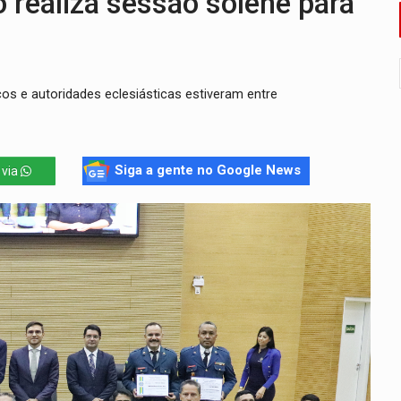
realiza sessão solene para
nos de emancipação com programação esportiva
sença de plástico ou petróleo em ovos
cos e autoridades eclesiásticas estiveram entre
tacam casal de idosos na zona Leste
endem cerca de 1kg de ouro em Rondônia
scolhe Alfredo Gaspar como vice, alvo de denúncia por estupro
Siga a gente no Google News
 via
ante briga entre vizinhos