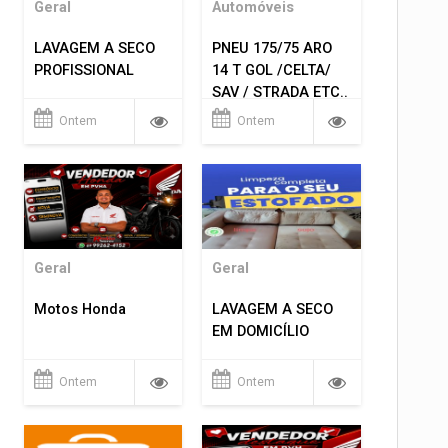
Geral
Automóveis
LAVAGEM A SECO
PNEU 175/75 ARO
PROFISSIONAL
14 T GOL /CELTA/
SAV / STRADA ETC..
R$ 219,99
Ontem
Ontem
MONTAGEM GRATIS
Geral
Geral
Motos Honda
LAVAGEM A SECO
EM DOMICÍLIO
Ontem
Ontem