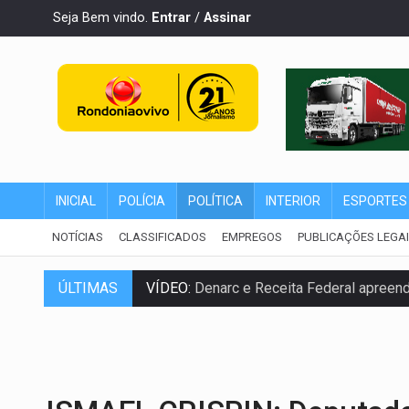
Seja Bem vindo.
Entrar
/
Assinar
INICIAL
POLÍCIA
POLÍTICA
INTERIOR
ESPORTES
NOTÍCIAS
CLASSIFICADOS
EMPREGOS
PUBLICAÇÕES LEGA
ÚLTIMAS
VÍDEO:
Denarc e Receita Federal apreen
OPERAÇÃO DA PC:
Membros do CV são p
ENTRADA GRATUITA:
Espetáculo As Mari
VÍDEO:
Três são presos após furto de mo