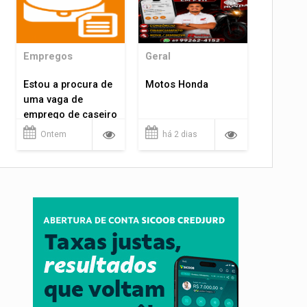
Empregos
Geral
Estou a procura de
Motos Honda
uma vaga de
emprego de caseiro
em porto velho
Ontem
há 2 dias
rondônia