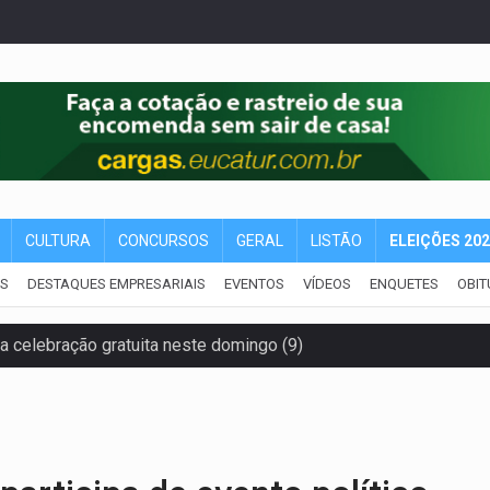
CULTURA
CONCURSOS
GERAL
LISTÃO
ELEIÇÕES 20
IS
DESTAQUES EMPRESARIAIS
EVENTOS
VÍDEOS
ENQUETES
OBIT
za celebração gratuita neste domingo (9)
 Madeira termina com explosivos apreendidos
5 milhões
 PREGÃO ELETRÔNICO Nº 90091/2025/SUPEL/RO