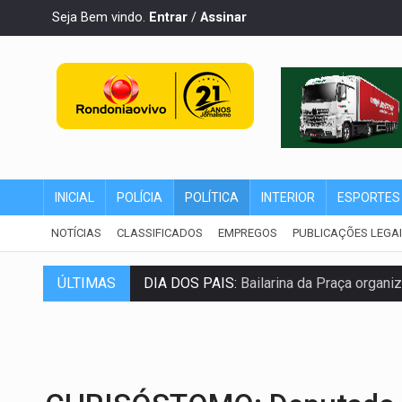
Seja Bem vindo.
Entrar
/
Assinar
INICIAL
POLÍCIA
POLÍTICA
INTERIOR
ESPORTES
NOTÍCIAS
CLASSIFICADOS
EMPREGOS
PUBLICAÇÕES LEGA
DIA DOS PAIS:
Bailarina da Praça organi
ÚLTIMAS
VÍDEO:
Perseguição a embarcação no rio
MEGA SENA:
Prêmio acumula para R$ 16
Publicação Legal:
AVISO DE LICITAÇÃO: