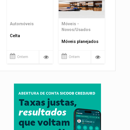
Automóveis
Móveis -
Novos/Usados
Celta
Móveis planejados
Ontem
Ontem