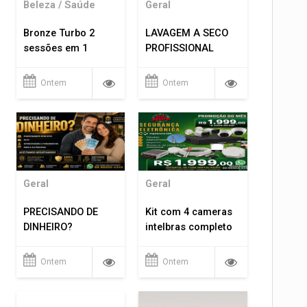
Beleza / Saúde
Geral
Bronze Turbo 2
LAVAGEM A SECO
sessões em 1
PROFISSIONAL
Ontem
Ontem
Geral
Geral
PRECISANDO DE
Kit com 4 cameras
DINHEIRO?
intelbras completo
Ontem
Ontem