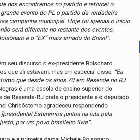
te nos encontramos no partido e reforcei o
 grande evento do PL o partido da verdadeira
ssa campanha municipal. Hoje foi apenas o início
ão será diferente no restante dos eventos,
Bolsonaro é o “EX” mais amado do Brasil”
.
 em seu discurso o ex-presidente Bolsonaro
cos que ali estavam, mas em especial disse:
“Eu
stomo que desde os anos 70 em Resende no RJ
 Negras é uma escola de ensino superior do
nse de Resende-RJ onde o presidente e o deputado
ronel Chrisóstomo agradeceu respondendo
]presidente! Estaremos juntos na luta pela
justo, por um povo brasileiro livre”.
naro e a primeira dama Michele Bolsonaro,