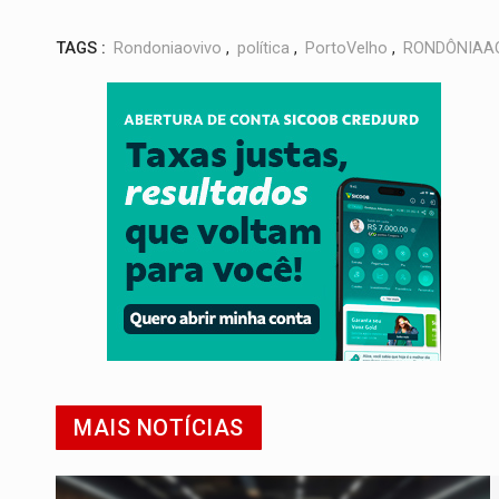
TAGS :
Rondoniaovivo
,
política
,
PortoVelho
,
RONDÔNIAA
MAIS NOTÍCIAS