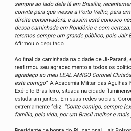
sempre ao lado dele lá em Brasília, recentemen
convite para que viesse a Porto Velho, para um
direita conservadora, e assim está conosco ne
dessa caminhada em Rondônia e com certeza, n
teremos sempre um grande público, pois Jair 
Afirmou o deputado.
Ao final da caminhada na cidade de Ji-Paraná,
reafirmou seu agradecimento a todos os políti
agradeço ao meu LEAL AMIGO Coronel Chrisó
esta comigo”
. A Academia Militar das Agulhas
Exército Brasileiro, situada na cidade flumine
estudaram juntos. Em suas redes sociais, Co
extremamente feliz:
“Conte comigo, sempre [ex-
família, pela vida, por um Brasil melhor e mais 
Presidente de honra do PL nacional, Jair Bolso