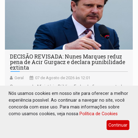
DECISÃO REVISADA: Nunes Marques reduz
pena de Acir Gurgacz e declara punibilidade
extinta
Geral
07 de Agosto de 2026 às 12:01
O parecer do Ministério Público Federal afirmou que todas
Nós usamos cookies em nosso site para oferecer a melhor
as condições para a reabilitação estavam preenchidas
experiência possível. Ao continuar a navegar no site, você
concorda com esse uso. Para mais informações sobre
como usamos cookies, veja nossa
Política de Cookies
Continuar