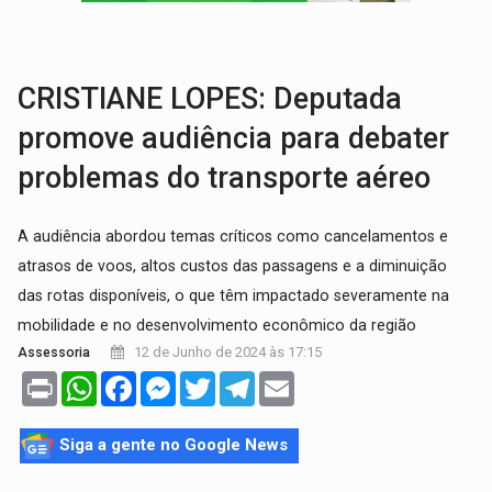
TRÁGICO:
Pai do 'Xandy Motocross' morre em acidente
VÍDEO:
Motorista de caminhonete morre preso às ferragens em colisão com
CRISTIANE LOPES: Deputada
promove audiência para debater
problemas do transporte aéreo
A audiência abordou temas críticos como cancelamentos e
atrasos de voos, altos custos das passagens e a diminuição
das rotas disponíveis, o que têm impactado severamente na
mobilidade e no desenvolvimento econômico da região
12 de Junho de 2024 às 17:15
Assessoria
Print
WhatsApp
Facebook
Messenger
Twitter
Telegram
Email
Siga a gente no Google News