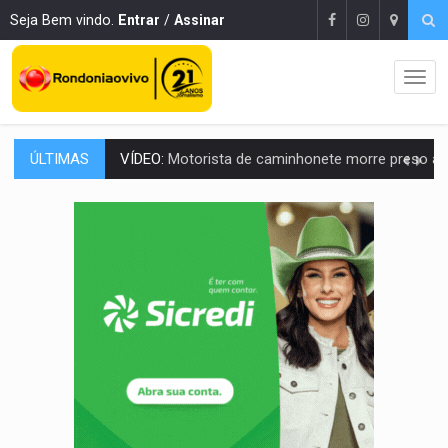
Seja Bem vindo.
Entrar
/
Assinar
ÚLTIMAS
LAZER:
Seis lugares gratuitos para aproveitar o fim de semana e
VÍDEO:
FTICCO e Força Tática prendem membro do CV com arma e drogas em
INCLUSÃO:
Prefeitura fortalece parceria com a APAE para ampliar ações v
DEFESA:
Exército testa inovações no combate a drones durante exerc
TEMAS SOCIOAMBIENTAIS:
Em Itapuã do Oeste, CINEMAZÔNIA leva cinema amazônico 
PREVISÃO:
Interior de Rondônia terá sábado (8) de calor intenso
INFRAESTRUTURA:
Após quase 30 anos de espera, asfalto chega ao bairr
A ILHA:
Coreografia de Rondônia estreia na programação do Festival de Dan