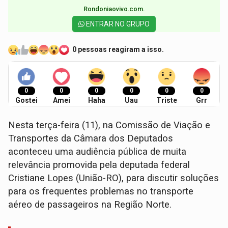
Rondoniaovivo.com.​
ENTRAR NO GRUPO
0 pessoas reagiram a isso.
0
0
0
0
0
0
Gostei
Amei
Haha
Uau
Triste
Grr
Nesta terça-feira (11), na Comissão de Viação e
Transportes da Câmara dos Deputados
aconteceu uma audiência pública de muita
relevância promovida pela deputada federal
Cristiane Lopes (União-RO), para discutir soluções
para os frequentes problemas no transporte
aéreo de passageiros na Região Norte.