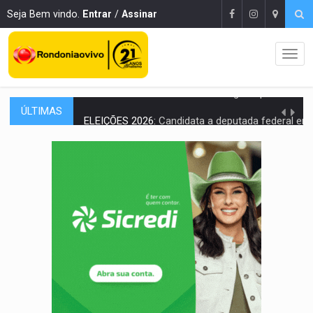
Seja Bem vindo.
Entrar
/
Assinar
ÚLTIMAS
ELEIÇÕES 2026:
Candidata a deputada federal em Rondônia declara draga de g
VÍDEO:
Casal de garimpeiros é preso com mercúrio em estepe,
EDUCAÇÃO BÁSICA:
Ideb avança nos anos iniciais do ensino fundame
CONTA DIFÍCIL:
Com as novidades na corrida ao Senado as contas ficara
CH4C1NA:
Disputa entre PCC e CV deixa dez mortos em cinco di
IMUNIZAÇÃO:
Prefeitura inicia campanha de multivacinação para crianças 
QUIRINUS:
Draco faz operação para prender faccionados que atacaram proved
TRAFICANTE PRESO:
Operação Brasil Contra o Crime apreende quase meia to