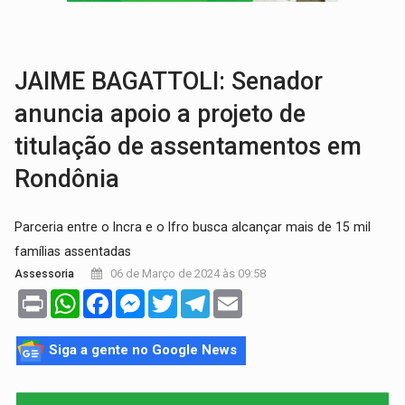
Publicação Legal:
CONCORRÊNCIA Nº 90504/2025/
EM 18 MESES:
Léo Moraes entrega o que não conseguiram em anos na educaçã
JAIME BAGATTOLI: Senador
anuncia apoio a projeto de
titulação de assentamentos em
Rondônia
Parceria entre o Incra e o Ifro busca alcançar mais de 15 mil
famílias assentadas
06 de Março de 2024 às 09:58
Assessoria
Print
WhatsApp
Facebook
Messenger
Twitter
Telegram
Email
Siga a gente no Google News