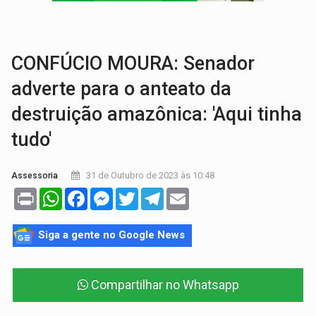
VÍDEO:
Perseguição é registrada no shopping após colombiana furtar ce
LUDOPATIA:
Apostas online começam a afetar produtividade e rotina
CONFÚCIO MOURA: Senador
adverte para o anteato da
destruição amazônica: 'Aqui tinha
tudo'
31 de Outubro de 2023 às 10:48
Assessoria
Print
WhatsApp
Facebook
Messenger
Twitter
Telegram
Email
Siga a gente no Google News
Compartilhar no Whatsapp