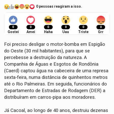
0 pessoas reagiram a isso.
0
0
0
0
0
0
Gostei
Amei
Haha
Uau
Triste
Grr
Foi preciso desligar o motor-bomba em Espigão
do Oeste (30 mil habitantes), para que se
percebesse a destruição da natureza. A
Companhia de Águas e Esgotos de Rondônia
(Caerd) captou água na cabeceira de uma represa
sexta-feira, numa distância de quinhentos metros
até o Rio Palmeiras. Em seguida, funcionários do
Departamento de Estradas de Rodagem (DER) a
distribuíram em carros-pipa aos moradores.
Já Cacoal, ao longo de 40 anos, destruiu dezenas