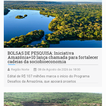
BOLSAS DE PESQUISA: Iniciativa
Amazônia+10 lança chamada para fortalecer
cadeias da sociobioeconomia
Região Norte
08 de Agosto de 2026 às 18:00
Edital de R$ 107 milhões marca o início do Programa
Desafios da Amazônia, que apoiará projetos
desenvolvidos por redes de pesquisa e inovação. A
submissão de pré-propostas poderá ser feita até 1º de
setembro