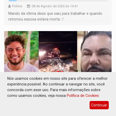
Polícia
08 de Agosto de 2026 às 14:41
Marido da vítima disse que saiu para trabalhar e quando
retornou esposa estava morta
Nós usamos cookies em nosso site para oferecer a melhor
experiência possível. Ao continuar a navegar no site, você
concorda com esse uso. Para mais informações sobre
'XANDY DO MOTOCROSS': Pai morre em
como usamos cookies, veja nossa
Política de Cookies
acidente na BR-364 duas semanas após
condenação do matador do filho
Continuar
Polícia
08 de Agosto de 2026 às 14:07