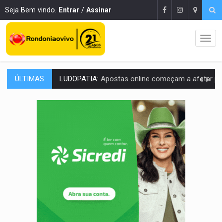
Seja Bem vindo.
Entrar
/
Assinar
ÚLTIMAS
REFLORESTAMENTO:
Plantar árvores não será mais suficiente para comprov
OVNIS NA LUA:
Cientistas alertam para possível base secreta no satélite n
ACABOU COM PEUGEOT:
Incêndio destrói carro que era rebocado para oficina no
VÍDEO:
Ladrão é filmado furtando moto na frente do bar 
BOLSAS DE PESQUISA:
Iniciativa Amazônia+10 lança chamada para fortalecer cadeia
MATERIAL:
Brasil tem grandes reservas de urânio, mas produz pouco e impo
VÍDEO:
Serpente capturada na fábrica da Coca-Cola é devolvid
HOMENAGEM:
Cientistas cassados pelo AI-5 se tornam pesquisadores emér