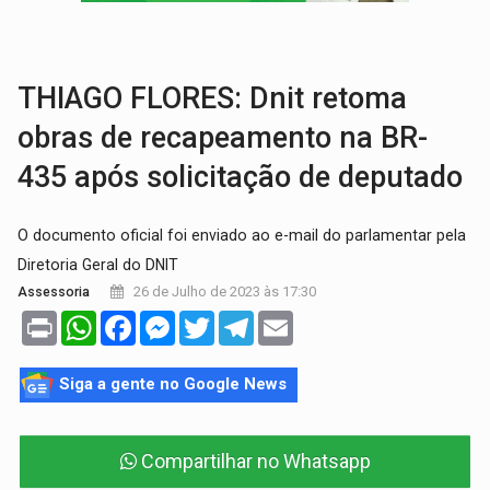
ENTRADA GRATUITA:
Espetáculo As Marias Somos Nós será apresen
VÍDEO:
Três são presos após furto de motocicleta em frente
THIAGO FLORES: Dnit retoma
obras de recapeamento na BR-
435 após solicitação de deputado
O documento oficial foi enviado ao e-mail do parlamentar pela
Diretoria Geral do DNIT
26 de Julho de 2023 às 17:30
Assessoria
Print
WhatsApp
Facebook
Messenger
Twitter
Telegram
Email
Siga a gente no Google News
Compartilhar no Whatsapp