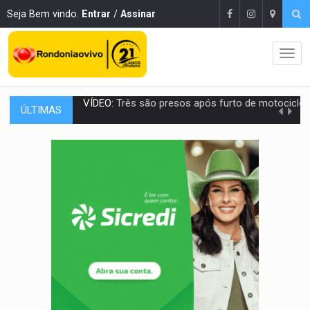
Seja Bem vindo.
Entrar
/
Assinar
ÚLTIMAS
CELEBRAÇÃO:
Cerejeiras completa 43 anos de emancipação com progra
SAÚDE:
Anvisa desmente boato sobre presença de plástico ou petr
VÍDEO:
Pitbulls fogem de residência e atacam casal de idosos 
AÇÃO CONJUNTA:
Forças policiais apreendem cerca de 1kg de our
PF ESTÁ APURANDO:
Flávio Bolsonaro escolhe Alfredo Gaspar como vice, alvo de d
NO CENTRO:
Colisão entre ônibus e carro provoca lentidão
ELEIÇÕES 2026:
Candidato a deputado estadual declara carros por R$ 25 e casas
VÍDEO:
Motocicletas batem de frente e duas pessoas ficam ferid