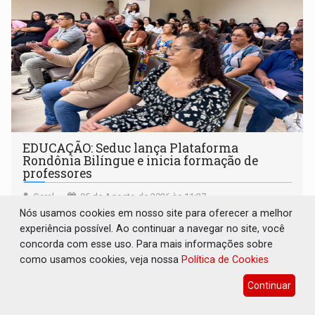
EDUCAÇÃO: Seduc lança Plataforma
Rondônia Bilíngue e inicia formação de
professores
Geral
05 de Agosto de 2026 às 11:27
Nós usamos cookies em nosso site para oferecer a melhor
Ferramenta amplia o ensino de Inglês e Espanhol na rede
experiência possível. Ao continuar a navegar no site, você
estadual e começa a ser implantada com capacitação de
concorda com esse uso. Para mais informações sobre
docentes em todas as regionais de educação
como usamos cookies, veja nossa
Política de Cookies
Continuar