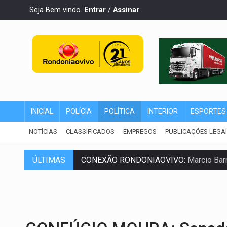
Seja Bem vindo.
Entrar
/
Assinar
INICIAL
POLÍCIA
POLÍTICA
INTERIOR
ESPORTES
NOTÍCIAS
CLASSIFICADOS
EMPREGOS
PUBLICAÇÕES LEGA
ÚLTIMAS
CONEXÃO RONDONIAOVIVO:
Marcio Barr
DA RECICLAGEM AO SUCESSO:
A trajet
'RIO OMERÊ':
MPF pede condenação do Ban
INFRAESTRUTURA:
Vilhena realiza audi