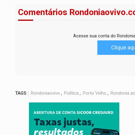
Comentários Rondoniaovivo.c
Acesse sua conta do Rondonia
Clique aqu
TAGS :
Rondoniaovivo
,
Política
,
Porto Velho
,
Rondonia ao