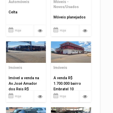
Automóveis
Móveis -
Novos/Usados
Celta
Móveis planejados
Hoje
Hoje
Imóveis
Imóveis
Imóvel a venda na
A venda R$
Av.José Amador
1.700.000 bairro
dos Reis R$
Embratel 10
1.400.000
apartamentos!
Hoje
Hoje