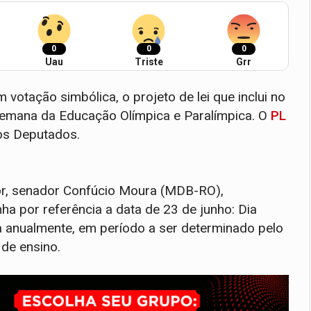
0
0
0
Uau
Triste
Grr
m votação simbólica, o projeto de lei que inclui no
a Semana da Educação Olímpica e Paralímpica. O
PL
os Deputados.
or, senador Confúcio Moura (MDB-RO),
 por referência a data de 23 de junho: Dia
da anualmente, em período a ser determinado pelo
 de ensino.