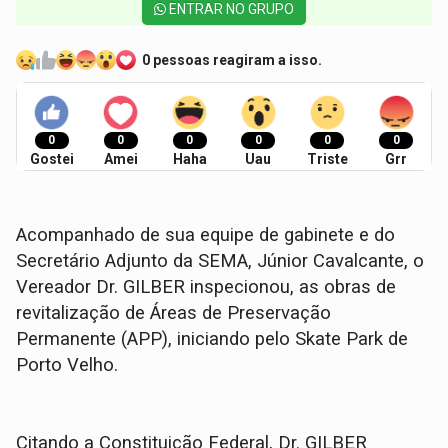
ENTRAR NO GRUPO
0 pessoas reagiram a isso.
0
0
0
0
0
0
Gostei
Amei
Haha
Uau
Triste
Grr
Acompanhado de sua equipe de gabinete e do
Secretário Adjunto da SEMA, Júnior Cavalcante, o
Vereador Dr. GILBER inspecionou, as obras de
revitalização de Áreas de Preservação
Permanente (APP), iniciando pelo Skate Park de
Porto Velho.
Citando a Constituição Federal, Dr. GILBER