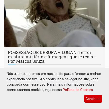
POSSESSÃO DE DEBORAH LOGAN: Terror
mistura mistério e filmagens quase reais –
Por Marcos Souza
Cultura
08 de Agosto de 2026 às 08:30
Nós usamos cookies em nosso site para oferecer a melhor
Filme foi produzido pelo diretor principal da saga dos X
experiência possível. Ao continuar a navegar no site, você
Men nos cinemas
concorda com esse uso. Para mais informações sobre
como usamos cookies, veja nossa
Política de Cookies
Continuar