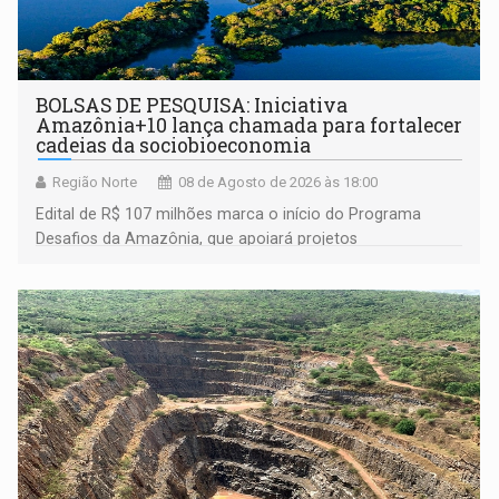
BOLSAS DE PESQUISA: Iniciativa
Amazônia+10 lança chamada para fortalecer
cadeias da sociobioeconomia
Região Norte
08 de Agosto de 2026 às 18:00
Edital de R$ 107 milhões marca o início do Programa
Desafios da Amazônia, que apoiará projetos
desenvolvidos por redes de pesquisa e inovação. A
submissão de pré-propostas poderá ser feita até 1º de
setembro