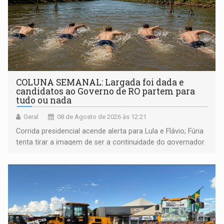
COLUNA SEMANAL: Largada foi dada e
candidatos ao Governo de RO partem para
tudo ou nada
Geral
08 de Agosto de 2026 às 12:21
Corrida presidencial acende alerta para Lula e Flávio; Fúria
tenta tirar a imagem de ser a continuidade do governador
Marcos Rocha; ex-prefeito Hildon Chaves parece ainda
não ter entrado no modo eleição; ABAV faz evento em
Porto Velho