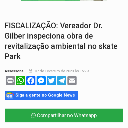
VÍDEO:
Ladrão é filmado furtando moto na frente do bar 
BOLSAS DE PESQUISA:
Iniciativa Amazônia+10 lança chamada para fortalecer cadeia
FISCALIZAÇÃO: Vereador Dr.
Gilber inspeciona obra de
revitalização ambiental no skate
Park
07 de Fevereiro de 2023 às 15:29
Assessoria
Print
WhatsApp
Facebook
Messenger
Twitter
Telegram
Email
Siga a gente no Google News
Compartilhar no Whatsapp