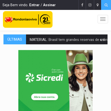
Seja Bem vindo.
Entrar
/
Assinar
ÚLTIMAS
MATERIAL:
Brasil tem grandes reservas de urânio, mas produz pouco e impo
VÍDEO:
Serpente capturada na fábrica da Coca-Cola é devolvid
HOMENAGEM:
Cientistas cassados pelo AI-5 se tornam pesquisadores emér
VÍDEO:
Líder religioso é preso por abusar de fiéis sob pretexto de 'pro
LEVANTAMENTO:
Brasil tem uma história marcada por guerras, revoltas e con
LAMENTÁVEL:
Mulher é encontrada morta dentro de residência e
'XANDY DO MOTOCROSS':
Pai morre em acidente na BR-364 duas semanas após condena
PESO DO VOTO:
Cinco maiores colégios eleitorais concentram 53,7% dos v