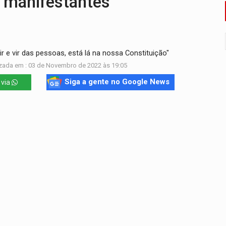
 manifestantes
sença de plástico ou petróleo em ovos
tacam casal de idosos na zona Leste
ir e vir das pessoas, está lá na nossa Constituição"
endem cerca de 1kg de ouro em Rondônia
zada em : 03 de Novembro de 2022 às 19:05
scolhe Alfredo Gaspar como vice, alvo de denúncia por estupro
Siga a gente no Google News
 via
ante briga entre vizinhos