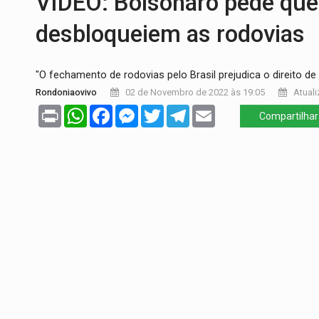
VÍDEO: Bolsonaro pede que
SAÚDE:
Anvisa desmente boato sobre pre
desbloqueiem as rodovias
VÍDEO:
Pitbulls fogem de residência e a
"O fechamento de rodovias pelo Brasil prejudica o direito de 
AÇÃO CONJUNTA:
Forças policiais apre
Rondoniaovivo
02 de Novembro de 2022 às 19:05
Atuali
PF ESTÁ APURANDO:
Flávio Bolsonaro e
Print
WhatsApp
Facebook
Messenger
Twitter
Telegram
Email
Compartilhar
GRAVE:
Homem é esfaqueado no peito dur