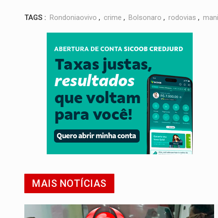
TAGS :
Rondoniaovivo
,
crime
,
Bolsonaro
,
rodovias
,
man
MAIS NOTÍCIAS