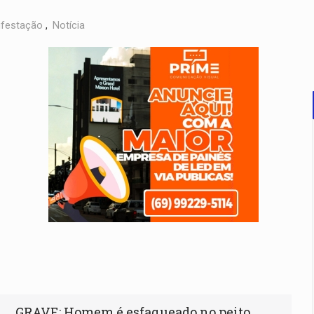
ifestação
,
Notícia
GRAVE: Homem é esfaqueado no peito