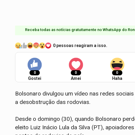
Receba todas as notícias gratuitamente no WhatsApp do Ron
0 pessoas reagiram a isso.
0
0
0
Gostei
Amei
Haha
Bolsonaro divulgou um vídeo nas redes sociais 
a desobstrução das rodovias.
Desde o domingo (30), quando Bolsonaro perdeu
eleito Luiz Inácio Lula da Silva (PT), apoiadore