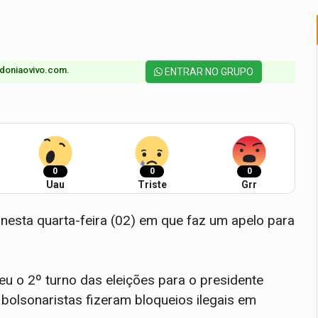
doniaovivo.com.​
ENTRAR NO GRUPO
0
0
0
Uau
Triste
Grr
nesta quarta-feira (02) em que faz um apelo para
 o 2º turno das eleições para o presidente
s bolsonaristas fizeram bloqueios ilegais em