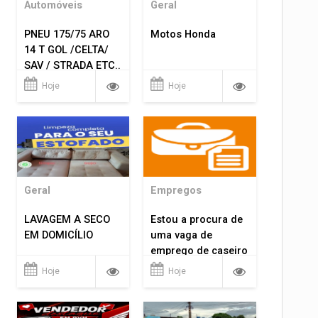
Automóveis
Geral
PNEU 175/75 ARO
Motos Honda
14 T GOL /CELTA/
SAV / STRADA ETC..
R$ 219,99
Hoje
Hoje
MONTAGEM GRATIS
Geral
Empregos
LAVAGEM A SECO
Estou a procura de
EM DOMICÍLIO
uma vaga de
emprego de caseiro
em porto velho
Hoje
Hoje
rondônia