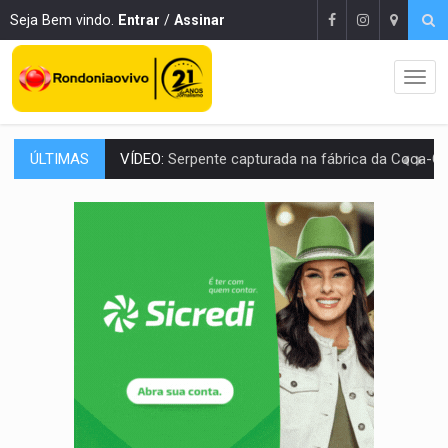
Seja Bem vindo.
Entrar
/
Assinar
ÚLTIMAS
HOMENAGEM:
Cientistas cassados pelo AI-5 se tornam pesquisadores emér
VÍDEO:
Líder religioso é preso por abusar de fiéis sob pretexto de 'pro
LEVANTAMENTO:
Brasil tem uma história marcada por guerras, revoltas e con
LAMENTÁVEL:
Mulher é encontrada morta dentro de residência e
'XANDY DO MOTOCROSS':
Pai morre em acidente na BR-364 duas semanas após condena
PESO DO VOTO:
Cinco maiores colégios eleitorais concentram 53,7% dos v
COLUNA SEMANAL:
Largada foi dada e candidatos ao Governo de RO partem 
SOB SUSPEITA:
Entrega de 286 máquinas em Rondônia coincide com investig