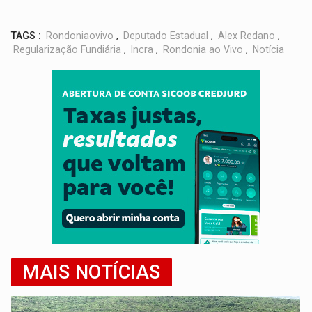
TAGS :
Rondoniaovivo
,
Deputado Estadual
,
Alex Redano
,
Regularização Fundiária
,
Incra
,
Rondonia ao Vivo
,
Notícia
MAIS NOTÍCIAS