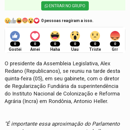
ENTRAR NO GRUPO
0 pessoas reagiram a isso.
0
0
0
0
0
0
Gostei
Amei
Haha
Uau
Triste
Grr
O presidente da Assembleia Legislativa, Alex
Redano (Republicanos), se reuniu na tarde desta
quinta-feira (05), em seu gabinete, com o diretor
de Regularização Fundiária da superintendência
do Instituto Nacional de Colonização e Reforma
Agrária (Incra) em Rondônia, Antonio Heller.
"É importante essa aproximação do Parlamento