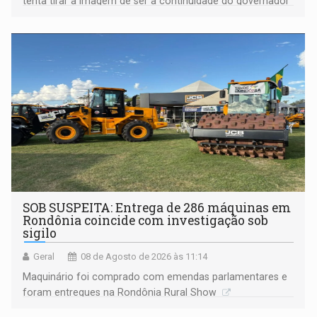
tenta tirar a imagem de ser a continuidade do governador
Marcos Rocha; ex-prefeito Hildon Chaves parece ainda
não ter entrado no modo eleição; ABAV faz evento em
Porto Velho
SOB SUSPEITA: Entrega de 286 máquinas em
Rondônia coincide com investigação sob
sigilo
Geral
08 de Agosto de 2026 às 11:14
Maquinário foi comprado com emendas parlamentares e
foram entregues na Rondônia Rural Show