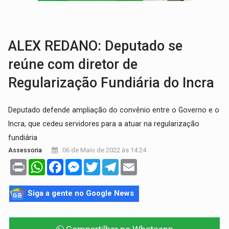
MATERIAL:
Brasil tem grandes reservas de urânio, mas produz pouco e impo
VÍDEO:
Serpente capturada na fábrica da Coca-Cola é devolvid
ALEX REDANO: Deputado se
reúne com diretor de
Regularização Fundiária do Incra
Deputado defende ampliação do convênio entre o Governo e o
Incra, que cedeu servidores para a atuar na regularização
fundiária
06 de Maio de 2022 às 14:24
Assessoria
Print
WhatsApp
Facebook
Messenger
Twitter
Telegram
Email
Siga a gente no Google News