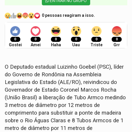
ENTRAR NO GRUPO
0 pessoas reagiram a isso.
0
0
0
0
0
0
Gostei
Amei
Haha
Uau
Triste
Grr
O Deputado estadual Luizinho Goebel (PSC), líder
do Governo de Rondônia na Assembleia
Legislativa do Estado (ALE/RO), reivindicou do
Governador de Estado Coronel Marcos Rocha
(União Brasil) a liberação de Tubo Armco medindo
3 metros de diâmetro por 12 metros de
comprimento para substituir a ponte de madeira
sobre o Rio Águas Claras e 8 Tubos Armcos de 1
metro de diâmetro por 11 metros de