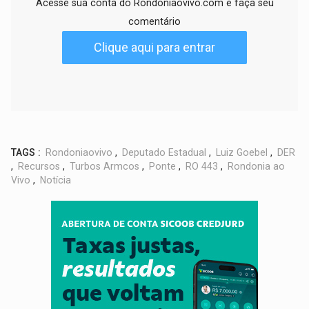
Acesse sua conta do Rondoniaovivo.com e faça seu
comentário
Clique aqui para entrar
TAGS :
Rondoniaovivo
,
Deputado Estadual
,
Luiz Goebel
,
DER
,
Recursos
,
Turbos Armcos
,
Ponte
,
RO 443
,
Rondonia ao
Vivo
,
Notícia