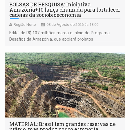
BOLSAS DE PESQUISA: Iniciativa
Amazônia+10 lança chamada para fortalecer
cadeias da sociobioeconomia
Região Norte
08 de Agosto de 2026 às 18:00
Edital de R$ 107 milhões marca o início do Programa
Desafios da Amazônia, que apoiará projetos
desenvolvidos por redes de pesquisa e inovação. A
submissão de pré-propostas poderá ser feita até 1º de
setembro
MATERIAL: Brasil tem grandes reservas de
urânio, mas produz pouco e importa