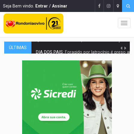
Seja Bem vindo.
Entrar
/
Assinar
ÚLTIMAS
DIA DOS PAIS:
Foragido por latrocínio é preso após levar filho de dois anos p
PECHINCHA:
STJ decide que prefeitura não deve indenizar comprador de 
CAPOTAMENTO:
Motorista causa grave acidente com HR-V e f
VÍDEO:
Falso vendedor de salgados é preso por tráfico de drogas n
BATATA-DOCE E FRANGO:
Faça esse escondidinho e me convide
BARREIRA NATURAL:
Desmate da Amazônia corta chuvas no Sul e ameaça produção
:
Anvisa libera venda de medicamentos pela Shopee, mas mantém 
MAIS RIGOR:
Nova lei endurece punição por abuso sexual contra crian