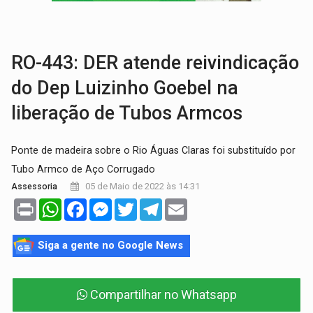
ENCERRA NESTE DOMINGO:
2ª Feira Rondônia Empreendedora chega ao último di
QUANTO MAIS ARDIDA, MELHOR?:
Conheça 9 tipos de pimenta e q
RO-443: DER atende reivindicação
do Dep Luizinho Goebel na
liberação de Tubos Armcos
Ponte de madeira sobre o Rio Águas Claras foi substituído por
Tubo Armco de Aço Corrugado
05 de Maio de 2022 às 14:31
Assessoria
Print
WhatsApp
Facebook
Messenger
Twitter
Telegram
Email
Siga a gente no Google News
Compartilhar no Whatsapp