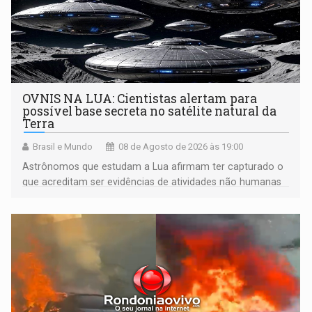
OVNIS NA LUA: Cientistas alertam para
possível base secreta no satélite natural da
Terra
Brasil e Mundo
08 de Agosto de 2026 às 19:00
Astrônomos que estudam a Lua afirmam ter capturado o
que acreditam ser evidências de atividades não humanas
tecnologicamente avançadas (OVNIs) na Lua e em sua
órbita