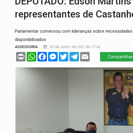
DEPUTADO: Edson Martins
SUCESSO NA ABERTURA:
2ª Feira Rondô
representantes de Castanh
REESTRUTURAÇÃO:
Secretário da Seinfr
Parlamentar conversou com lideranças sobre necessidades 
SAÚDE INDÍGENA:
Pirahã terão consulta
disponibilizados
ECONOMIA:
Dia dos pais deve movimentar
ASSESSORIA
02 de Junho de 2021 às 17:46
Print
WhatsApp
Facebook
Messenger
Twitter
Telegram
Email
ELEIÇÕES 2026:
Ulisses Guimarães e as 
Compartilhar