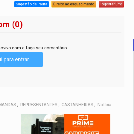
Sugestão de Pauta
Direito ao esquecimento
Reportar Erro
om (0)
ovivo.com e faça seu comentário
i para entrar
MANDAS
,
REPRESENTANTES
,
CASTANHEIRAS
,
Notícia