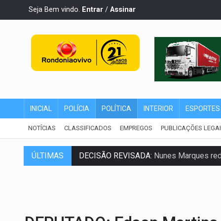
Seja Bem vindo.
Entrar
/
Assinar
INICIAL
POLÍCIA
POLÍTICA
INTERIOR
ESPORTES
NOTÍCIAS
CLASSIFICADOS
EMPREGOS
PUBLICAÇÕES LEGA
DECISÃO REVISADA:
Nunes Marques reduz
ÚLTIMAS
CONEXÃO RONDONIAOVIVO:
Museólogo 
ELEIÇÕES 2026:
Patrimônio de candidata 
VÍDEO:
Quadrilha é flagrada com cerca d
BAIRRO TEIXEIRÃO:
MPF cobra regulariz