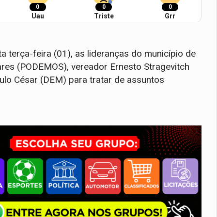
0
0
0
Uau
Triste
Grr
terça-feira (01), as lideranças do município de
vares (PODEMOS), vereador Ernesto Stragevitch
aulo César (DEM) para tratar de assuntos