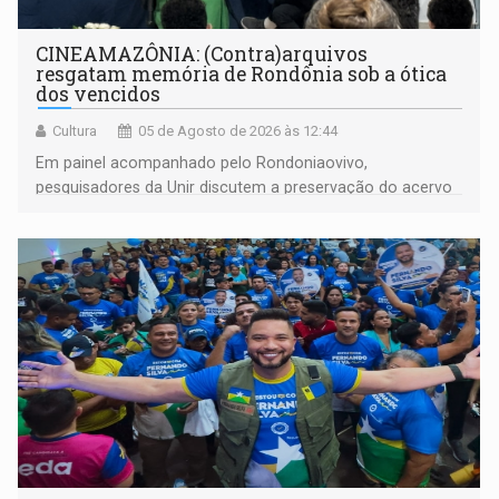
CINEAMAZÔNIA: (Contra)arquivos
resgatam memória de Rondônia sob a ótica
dos vencidos
Cultura
05 de Agosto de 2026 às 12:44
Em painel acompanhado pelo Rondoniaovivo,
pesquisadores da Unir discutem a preservação do acervo
do século 20 e o legado de Sílvio Tendler, que defendia a
memória como bússola para o futuro