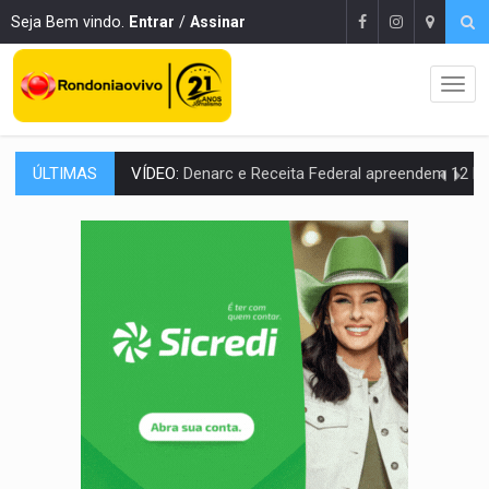
Seja Bem vindo.
Entrar
/
Assinar
ÚLTIMAS
OPERAÇÃO DA PC:
Membros do CV são presos com armas e drogas após c
ENTRADA GRATUITA:
Espetáculo As Marias Somos Nós será apresen
VÍDEO:
Três são presos após furto de motocicleta em frente
CELEBRAÇÃO:
Cerejeiras completa 43 anos de emancipação com progra
SAÚDE:
Anvisa desmente boato sobre presença de plástico ou petr
VÍDEO:
Pitbulls fogem de residência e atacam casal de idosos 
AÇÃO CONJUNTA:
Forças policiais apreendem cerca de 1kg de our
PF ESTÁ APURANDO:
Flávio Bolsonaro escolhe Alfredo Gaspar como vice, alvo de d