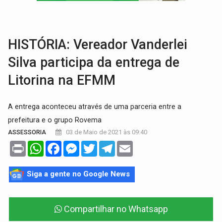
GRAVE:
Homem é esfaqueado no peito durante briga ent
VÍDEO:
Denarc e Receita Federal apreendem 12 kg de skunk e arma que iam
HISTÓRIA: Vereador Vanderlei
Silva participa da entrega de
Litorina na EFMM
A entrega aconteceu através de uma parceria entre a
prefeitura e o grupo Rovema
03 de Maio de 2021 às 09:40
ASSESSORIA
Print
WhatsApp
Facebook
Messenger
Twitter
Telegram
Email
Siga a gente no Google News
Compartilhar no Whatsapp