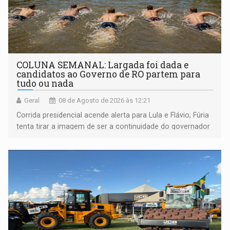
COLUNA SEMANAL: Largada foi dada e
candidatos ao Governo de RO partem para
tudo ou nada
Geral
08 de Agosto de 2026 às 12:21
Corrida presidencial acende alerta para Lula e Flávio; Fúria
tenta tirar a imagem de ser a continuidade do governador
Marcos Rocha; ex-prefeito Hildon Chaves parece ainda
não ter entrado no modo eleição; ABAV faz evento em
Porto Velho