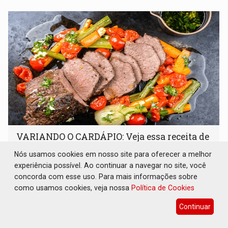
VARIANDO O CARDÁPIO: Veja essa receita de
carne assada para o almoço e o jantar
Nós usamos cookies em nosso site para oferecer a melhor
Gastronomia
08 de Agosto de 2026 às 09:00
experiência possível. Ao continuar a navegar no site, você
concorda com esse uso. Para mais informações sobre
Prepare um acém bovino de um jeito que vai agradar todo
como usamos cookies, veja nossa
Política de Cookies
tipo de paladar
Continuar