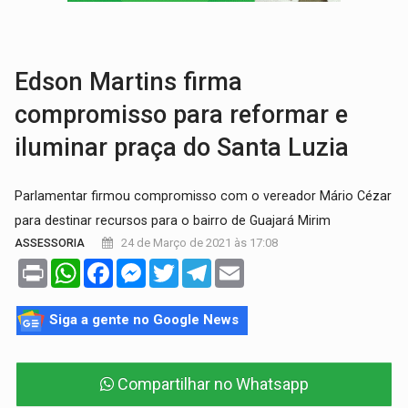
MAIS RIGOR:
Nova lei endurece punição por abuso sexual contra crian
POLUIÇÃO E RISCOS:
Retirada de fiação irregular avança no país e em PVH p
Edson Martins firma
compromisso para reformar e
iluminar praça do Santa Luzia
Parlamentar firmou compromisso com o vereador Mário Cézar
para destinar recursos para o bairro de Guajará Mirim
24 de Março de 2021 às 17:08
ASSESSORIA
Print
WhatsApp
Facebook
Messenger
Twitter
Telegram
Email
Siga a gente no Google News
Compartilhar no Whatsapp