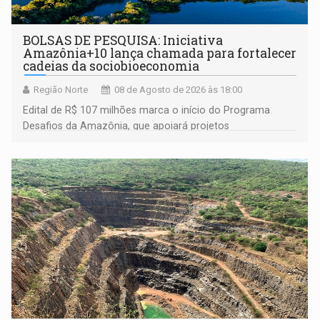
BOLSAS DE PESQUISA: Iniciativa
Amazônia+10 lança chamada para fortalecer
cadeias da sociobioeconomia
Região Norte
08 de Agosto de 2026 às 18:00
Edital de R$ 107 milhões marca o início do Programa
Desafios da Amazônia, que apoiará projetos
desenvolvidos por redes de pesquisa e inovação. A
submissão de pré-propostas poderá ser feita até 1º de
setembro