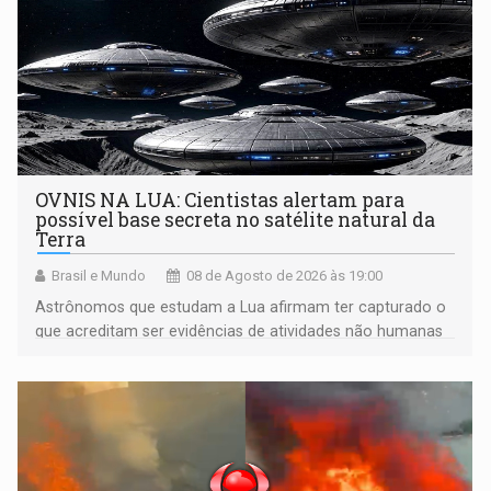
OVNIS NA LUA: Cientistas alertam para
possível base secreta no satélite natural da
Terra
Brasil e Mundo
08 de Agosto de 2026 às 19:00
Astrônomos que estudam a Lua afirmam ter capturado o
que acreditam ser evidências de atividades não humanas
tecnologicamente avançadas (OVNIs) na Lua e em sua
órbita