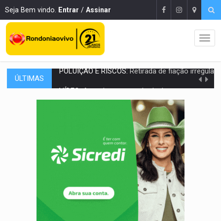
Seja Bem vindo.
Entrar
/
Assinar
ÚLTIMAS
VÍDEO:
Armado com machado, homem ameaça matar sobrinha grávida e com
TRIBUNAL DO CRIME:
Homem é espancado por facção criminosa 
VÍDEO:
Perseguição é registrada no shopping após colombiana furtar ce
LUDOPATIA:
Apostas online começam a afetar produtividade e rotina
REFLORESTAMENTO:
Plantar árvores não será mais suficiente para comprov
OVNIS NA LUA:
Cientistas alertam para possível base secreta no satélite n
ACABOU COM PEUGEOT:
Incêndio destrói carro que era rebocado para oficina no
VÍDEO:
Ladrão é filmado furtando moto na frente do bar 