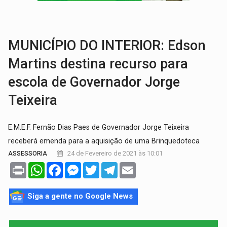
URGENTE:
Homem é baleado após apontar arma para eq
GRAVE:
Homem é esfaqueado no peito durante briga ent
MUNICÍPIO DO INTERIOR: Edson
Martins destina recurso para
escola de Governador Jorge
Teixeira
E.M.E.F. Fernão Dias Paes de Governador Jorge Teixeira
receberá emenda para a aquisição de uma Brinquedoteca
24 de Fevereiro de 2021 às 10:01
ASSESSORIA
Print
WhatsApp
Facebook
Messenger
Twitter
Telegram
Email
Siga a gente no Google News