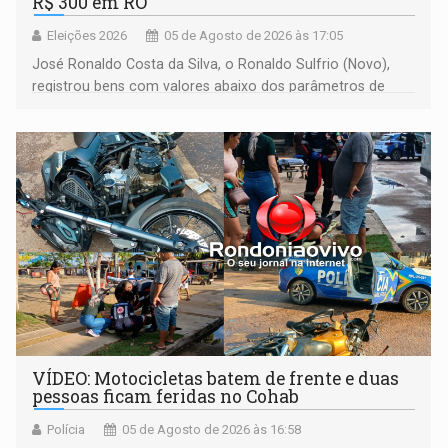
R$ 300 em RO
Eleições 2026
05 de Agosto de 2026 às 17:05
José Ronaldo Costa da Silva, o Ronaldo Sulfrio (Novo),
registrou bens com valores abaixo dos parâmetros de
mercado, mas declarou sobrado comercial de R$ 2
milhões
VÍDEO: Motocicletas batem de frente e duas
pessoas ficam feridas no Cohab
Polícia
05 de Agosto de 2026 às 16:58