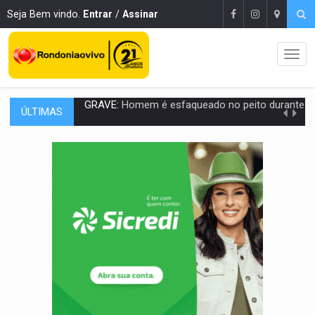
Seja Bem vindo.
Entrar
/
Assinar
ÚLTIMAS
VÍDEO:
Denarc e Receita Federal apreendem 12 kg de skunk e arma que iam
OPERAÇÃO DA PC:
Membros do CV são presos com armas e drogas após c
ENTRADA GRATUITA:
Espetáculo As Marias Somos Nós será apresen
VÍDEO:
Três são presos após furto de motocicleta em frente
CELEBRAÇÃO:
Cerejeiras completa 43 anos de emancipação com progra
SAÚDE:
Anvisa desmente boato sobre presença de plástico ou petr
VÍDEO:
Pitbulls fogem de residência e atacam casal de idosos 
AÇÃO CONJUNTA:
Forças policiais apreendem cerca de 1kg de our