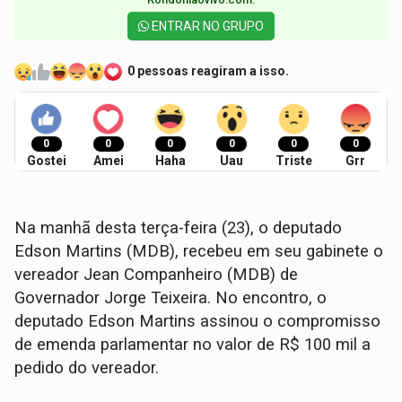
ENTRAR NO GRUPO
0 pessoas reagiram a isso.
0
0
0
0
0
0
Gostei
Amei
Haha
Uau
Triste
Grr
Na manhã desta terça-feira (23), o deputado
Edson Martins (MDB), recebeu em seu gabinete o
vereador Jean Companheiro (MDB) de
Governador Jorge Teixeira. No encontro, o
deputado Edson Martins assinou o compromisso
de emenda parlamentar no valor de R$ 100 mil a
pedido do vereador.