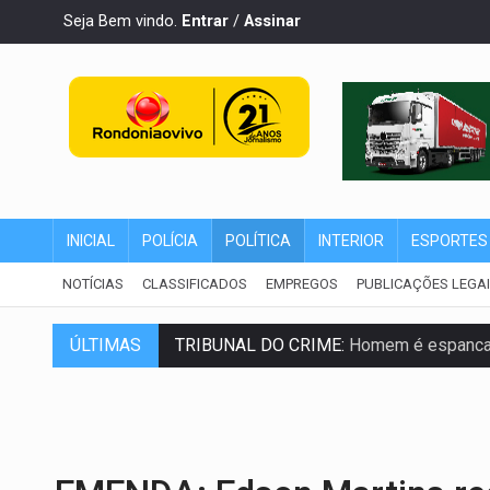
Seja Bem vindo.
Entrar
/
Assinar
INICIAL
POLÍCIA
POLÍTICA
INTERIOR
ESPORTES
NOTÍCIAS
CLASSIFICADOS
EMPREGOS
PUBLICAÇÕES LEGA
TRIBUNAL DO CRIME:
Homem é espancado
ÚLTIMAS
VÍDEO:
Perseguição é registrada no shop
LUDOPATIA:
Apostas online começam a af
REFLORESTAMENTO:
Plantar árvores nã