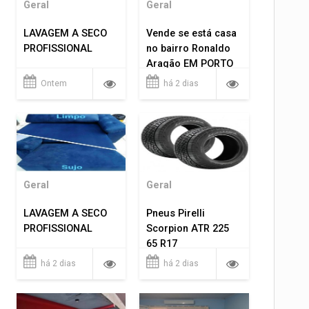
Geral
Geral
LAVAGEM A SECO
Vende se está casa
PROFISSIONAL
no bairro Ronaldo
Aragão EM PORTO
VELHO RO.
Ontem
há 2 dias
Geral
Geral
LAVAGEM A SECO
Pneus Pirelli
PROFISSIONAL
Scorpion ATR 225
65 R17
há 2 dias
há 2 dias