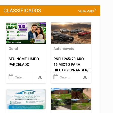
CLASSIFICADOS
VEJA MAIS
Geral
Automóveis
SEU NOME LIMPO
PNEU 265/70 ARO
PARCELADO
16 MIXTO PARA
HILUX/S10/RANGER/TRITON
ETC... MONTAGEM
Ontem
Ontem
GRATIS 599,00