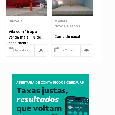
Imóveis
Móveis -
Novos/Usados
Vila com 16 ap a
Cama de casal
venda mais 1 % de
rendimento
há 2 dias
há 2 dias