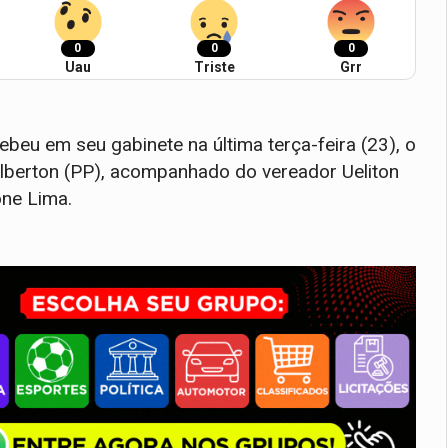
0
0
0
Uau
Triste
Grr
beu em seu gabinete na última terça-feira (23), o
 Alberton (PP), acompanhado do vereador Ueliton
one Lima.