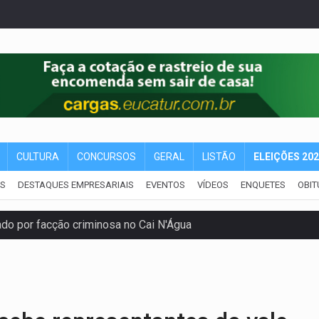
CULTURA
CONCURSOS
GERAL
LISTÃO
ELEIÇÕES 20
IS
DESTAQUES EMPRESARIAIS
EVENTOS
VÍDEOS
ENQUETES
OBIT
 por facção criminosa no Cai N'Água
ping após colombiana furtar celular de menina
etar produtividade e rotina nas empresas
o será mais suficiente para comprovar área recuperado