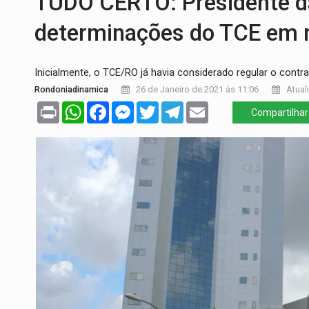
TUDO CERTO: Presidente 
ACABOU COM PEUGEOT:
Incêndio destró
determinações do TCE em r
VÍDEO:
Ladrão é filmado furtando moto na
Inicialmente, o TCE/RO já havia considerado regular o cont
BOLSAS DE PESQUISA:
Iniciativa Amazô
Rondoniadinamica
26 de Janeiro de 2021 às 11:06
Atuali
MATERIAL:
Brasil tem grandes reservas 
Print
WhatsApp
Facebook
Messenger
Twitter
Telegram
Email
Compartilhar
VÍDEO:
Armado com machado, homem amea