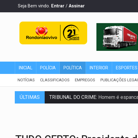
Seja Bem vindo.
Entrar
/
Assinar
INICIAL
POLÍCIA
POLÍTICA
INTERIOR
ESPORTES
NOTÍCIAS
CLASSIFICADOS
EMPREGOS
PUBLICAÇÕES LEGA
TRIBUNAL DO CRIME:
Homem é espancado
ÚLTIMAS
VÍDEO:
Perseguição é registrada no shop
LUDOPATIA:
Apostas online começam a af
REFLORESTAMENTO:
Plantar árvores nã
OVNIS NA LUA:
Cientistas alertam para p