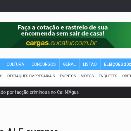
CULTURA
CONCURSOS
GERAL
LISTÃO
ELEIÇÕES 20
IS
DESTAQUES EMPRESARIAIS
EVENTOS
VÍDEOS
ENQUETES
OBIT
 por facção criminosa no Cai N'Água
ping após colombiana furtar celular de menina
etar produtividade e rotina nas empresas
o será mais suficiente para comprovar área recuperado
ossível base secreta no satélite natural da Terra