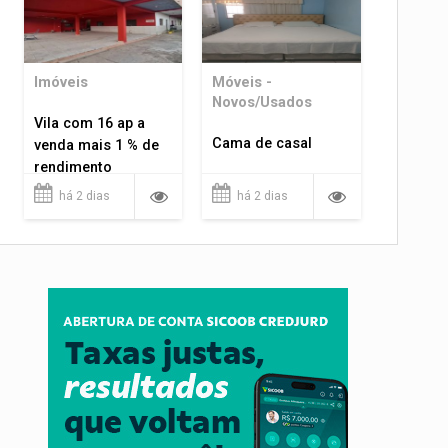
Imóveis
Móveis -
Novos/Usados
Vila com 16 ap a
Cama de casal
venda mais 1 % de
rendimento
há 2 dias
há 2 dias