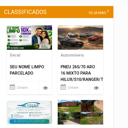
CLASSIFICADOS
VEJA MAIS
Geral
Automóveis
SEU NOME LIMPO
PNEU 265/70 ARO
PARCELADO
16 MIXTO PARA
HILUX/S10/RANGER/TRITON
ETC... MONTAGEM
Ontem
Ontem
GRATIS 599,00