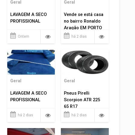
Geral
Geral
LAVAGEM A SECO
Vende se está casa
PROFISSIONAL
no bairro Ronaldo
Aragão EM PORTO
VELHO RO.
Ontem
há 2 dias
Geral
Geral
LAVAGEM A SECO
Pneus Pirelli
PROFISSIONAL
Scorpion ATR 225
65 R17
há 2 dias
há 2 dias