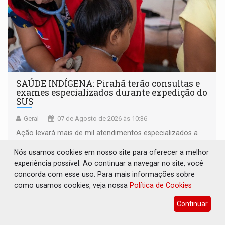
SAÚDE INDÍGENA: Pirahã terão consultas e
exames especializados durante expedição do
SUS
Geral
07 de Agosto de 2026 às 10:36
Ação levará mais de mil atendimentos especializados a
478 indígenas, evitando deslocamentos para centros
Nós usamos cookies em nosso site para oferecer a melhor
urbanos
experiência possível. Ao continuar a navegar no site, você
concorda com esse uso. Para mais informações sobre
como usamos cookies, veja nossa
Política de Cookies
Continuar