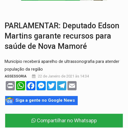
VÍDEO:
Motorista de caminhonete morre preso às ferragens em colisão com
LAZER:
Seis lugares gratuitos para aproveitar o fim de semana e
PARLAMENTAR: Deputado Edson
Martins garante recursos para
saúde de Nova Mamoré
Município receberá aparelho de ultrassonografia para atender
população da região
22 de Janeiro de 2021 às 14:34
ASSESSORIA
Print
WhatsApp
Facebook
Messenger
Twitter
Telegram
Email
Siga a gente no Google News
Compartilhar no Whatsapp