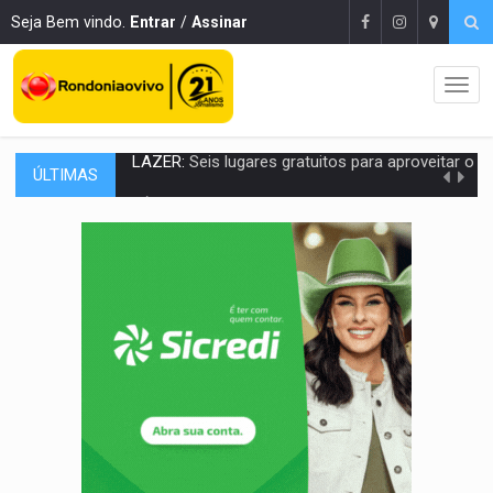
Seja Bem vindo.
Entrar
/
Assinar
ÚLTIMAS
VÍDEO:
FTICCO e Força Tática prendem membro do CV com arma e drogas em
INCLUSÃO:
Prefeitura fortalece parceria com a APAE para ampliar ações v
DEFESA:
Exército testa inovações no combate a drones durante exerc
TEMAS SOCIOAMBIENTAIS:
Em Itapuã do Oeste, CINEMAZÔNIA leva cinema amazônico 
PREVISÃO:
Interior de Rondônia terá sábado (8) de calor intenso
INFRAESTRUTURA:
Após quase 30 anos de espera, asfalto chega ao bairr
A ILHA:
Coreografia de Rondônia estreia na programação do Festival de Dan
ELEIÇÕES 2026:
Sgt. Mouza esclarece 'erro de digitação' em declaração de patrim