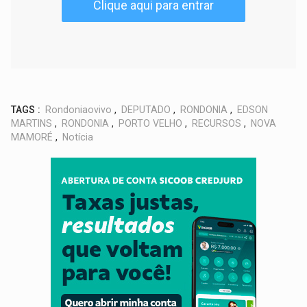
Clique aqui para entrar
TAGS :
Rondoniaovivo
,
DEPUTADO
,
RONDONIA
,
EDSON
MARTINS
,
RONDONIA
,
PORTO VELHO
,
RECURSOS
,
NOVA
MAMORÉ
,
Notícia