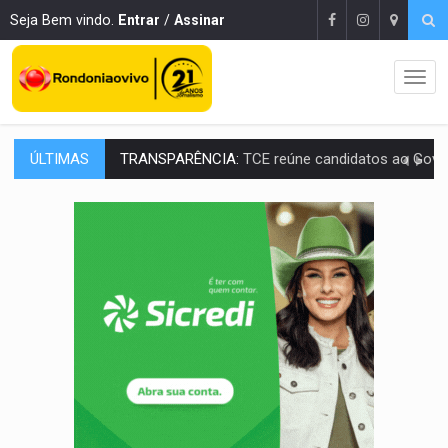
Seja Bem vindo.
Entrar
/
Assinar
ÚLTIMAS
ELAS DECIDEM:
Mulheres são maioria e representam 52% do eleitorado de 
NO CARRO:
Homem é preso com pistola 9mm durante abordagem da Força Tát
TRÁGICO:
Pai do 'Xandy Motocross' morre em acidente
VÍDEO:
Motorista de caminhonete morre preso às ferragens em colisão com
LAZER:
Seis lugares gratuitos para aproveitar o fim de semana e
VÍDEO:
FTICCO e Força Tática prendem membro do CV com arma e drogas em
INCLUSÃO:
Prefeitura fortalece parceria com a APAE para ampliar ações v
DEFESA:
Exército testa inovações no combate a drones durante exerc