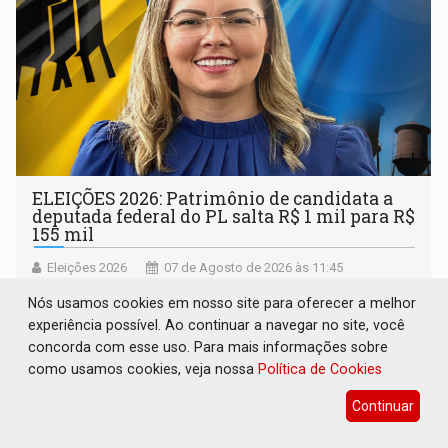
ELEIÇÕES 2026: Patrimônio de candidata a
deputada federal do PL salta R$ 1 mil para R$
155 mil
Eleições 2026
07 de Agosto de 2026 às 11:45
Vereadora Sofia Andrade declarou ocupação principal
Nós usamos cookies em nosso site para oferecer a melhor
como ‘dona de casa’ para o Tribunal Superior Eleitoral
experiência possível. Ao continuar a navegar no site, você
concorda com esse uso. Para mais informações sobre
como usamos cookies, veja nossa
Política de Cookies
Continuar