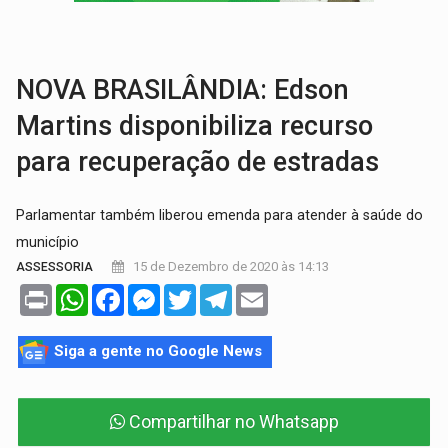
POSSESSÃO DE DEBORAH LOGAN:
Terror mistura mistério e filmagens quase
TRANSPARÊNCIA:
TCE reúne candidatos ao Governo e apresenta diagnó
NOVA BRASILÂNDIA: Edson
Martins disponibiliza recurso
para recuperação de estradas
Parlamentar também liberou emenda para atender à saúde do
município
15 de Dezembro de 2020 às 14:13
ASSESSORIA
Print
WhatsApp
Facebook
Messenger
Twitter
Telegram
Email
Siga a gente no Google News
Compartilhar no Whatsapp