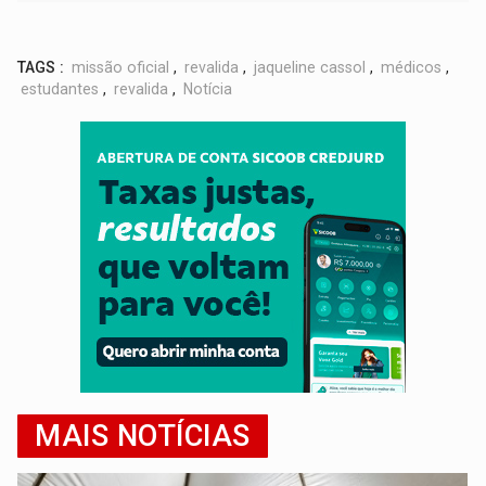
TAGS :
missão oficial
,
revalida
,
jaqueline cassol
,
médicos
,
estudantes
,
revalida
,
Notícia
MAIS NOTÍCIAS