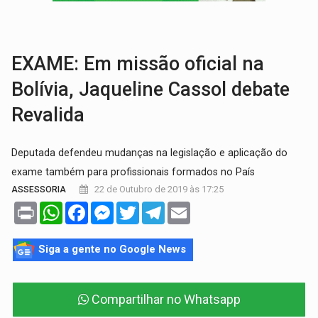
CIDADANIA:
2ª Agrotec terá serviços gratuitos de saúde, justiça e atendim
ACESSO:
Moradores de RO podem receber a antena parabólica gratuita do B
EXAME: Em missão oficial na
Bolívia, Jaqueline Cassol debate
Revalida
Deputada defendeu mudanças na legislação e aplicação do
exame também para profissionais formados no País
22 de Outubro de 2019 às 17:25
ASSESSORIA
Print
WhatsApp
Facebook
Messenger
Twitter
Telegram
Email
Siga a gente no Google News
Compartilhar no Whatsapp