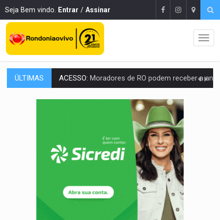
Seja Bem vindo.
Entrar
/
Assinar
ÚLTIMAS
CONEXÃO RONDONIAOVIVO:
Pré-candidato Adrian Jhonnson defende renovação da ban
COM EMENDAS:
Sejucel destina R$ 2,69 milhões para rodeios e feiras agríc
LIMERO:
São Francisco do Guaporé sedia abertura do Campeonato Estadua
ENERGISA:
Rondônia supera 5,4 mil estudantes inscritos 
LUTO NA CULTURA:
Boi Bumbá emite nota após morte de Carlos Caputo em p
Publicação Legal:
FRANCISCO DA SILVA FILHO M
URGENTE:
Mototaxista e passageira sofrem grave acidente após 
:
Recebeu intimação no celular? Saiba o que fazer para evitar proc