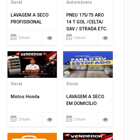
Geral
Automóveis
LAVAGEM A SECO
PNEU 175/75 ARO
PROFISSIONAL
14 T GOL /CELTA/
SAV / STRADA ETC..
R$ 219,99
Ontem
Ontem
MONTAGEM GRATIS
Geral
Geral
Motos Honda
LAVAGEM A SECO
EM DOMICÍLIO
Ontem
Ontem