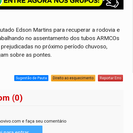
utado Edson Martins para recuperar a rodovia e
 trabalhando no assentamento dos tubos ARMCOs
am prejudicadas no próximo período chuvoso,
gam sobre as pontes.
Sugestão de Pauta
Direito ao esquecimento
Reportar Erro
om (0)
ovivo.com e faça seu comentário
i para entrar