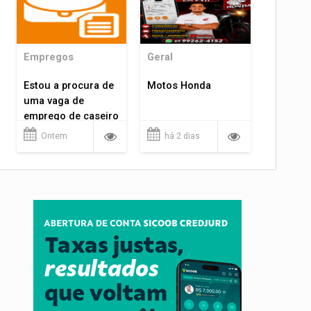
Empregos
Geral
Estou a procura de
Motos Honda
uma vaga de
emprego de caseiro
em porto velho
Ontem
há 2 dias
rondônia