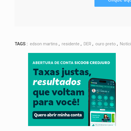
TAGS :
edson martins
,
residente
,
DER
,
ouro preto
,
Notíc