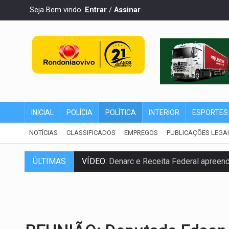
Seja Bem vindo.
Entrar
/
Assinar
INICIAL
POLÍCIA
POLÍTICA
INTERIOR
ESPORTES
NOTÍCIAS
CLASSIFICADOS
EMPREGOS
PUBLICAÇÕES LEGA
ÚLTIMAS
VÍDEO:
Denarc e Receita Federal apreen
OPERAÇÃO DA PC:
Membros do CV são p
ENTRADA GRATUITA:
Espetáculo As Mari
VÍDEO:
Três são presos após furto de mo