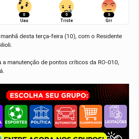
0
0
0
Uau
Triste
Grr
manhã desta terça-feira (10), com o Residente
lioli.
u a manutenção de pontos críticos da RO-010,
pá.