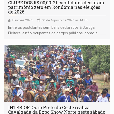
CLUBE DOS R$ 00,00: 21 candidatos declaram
patrimônio zero em Rondônia nas eleições
de 2026
Eleições 2026
06 de Agosto de 2026 às 14:45
Entre os postulantes sem bens declarados à Justiça
Eleitoral estão ocupantes de cargos públicos, como a
deputada federal Cristiane Lopes (PODE), o vereador
Pedro Geovar (PP) e a vice-prefeita Magna dos Anjos
(NOVO)
INTERIOR: Ouro Preto do Oeste realiza
Cavalgada da Expo Show Norte neste sábado