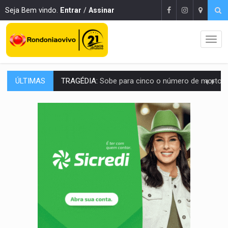
Seja Bem vindo.
Entrar
/
Assinar
ÚLTIMAS
TRANSPORTE DE ARROZ:
MPF assegura cumprimento da legislação sobre transporte d
DEEPFAKE:
Sancionada lei contra violência sexual infantil na inte
COLEGIADO:
Brasil e Rússia discutem energia nuclear, defesa e ciênc
URGENTE:
Colisão entre caminhão e carro deixa quatro mortos e um em est
ENCONTRO:
Amazônia Negra ganha projeção nacional com participação de M
PREVISÃO:
Porto Velho tem chances de chuvas isoladas nesta se
SINDICATOS UNIDOS:
Assembleia Geral delibera greve da educação municip
PROCESSO SELETIVO:
Rondoniaovivo abre oficina de Comunicação com oportunidade