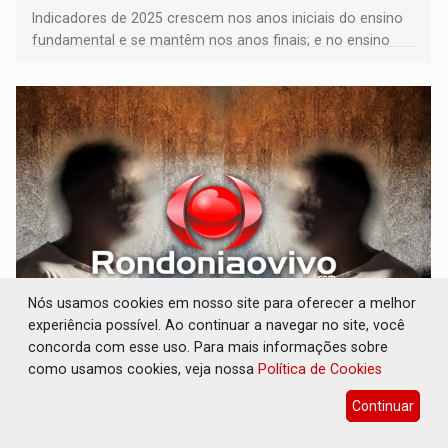
Indicadores de 2025 crescem nos anos iniciais do ensino
fundamental e se mantêm nos anos finais; e no ensino
médio
Nós usamos cookies em nosso site para oferecer a melhor
experiência possível. Ao continuar a navegar no site, você
VULGO 'UNIÃO': Chefe de facção criminosa é
concorda com esse uso. Para mais informações sobre
preso durante operação policial
como usamos cookies, veja nossa
Política de Cookies
Polícia
06 de Agosto de 2026 às 14:11
Continuar
Acusado ainda tentou fugir para um matagal