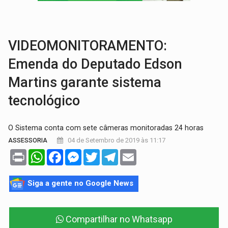
BRASIL CONTRA O CRIME:
Acusado de guardar armas de facção é preso com rev
TRAGÉDIA:
Sobe para cinco o número de mortos em colisão entre carreta e Fia
VIDEOMONITORAMENTO:
Emenda do Deputado Edson
Martins garante sistema
tecnológico
O Sistema conta com sete câmeras monitoradas 24 horas
04 de Setembro de 2019 às 11:17
ASSESSORIA
Print
WhatsApp
Facebook
Messenger
Twitter
Telegram
Email
Siga a gente no Google News
Compartilhar no Whatsapp