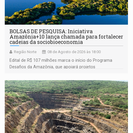
BOLSAS DE PESQUISA: Iniciativa
Amazônia+10 lança chamada para fortalecer
cadeias da sociobioeconomia
Região Norte
08 de Agosto de 2026 às 18:00
Edital de R$ 107 milhões marca o início do Programa
Desafios da Amazônia, que apoiará projetos
desenvolvidos por redes de pesquisa e inovação. A
submissão de pré-propostas poderá ser feita até 1º de
setembro