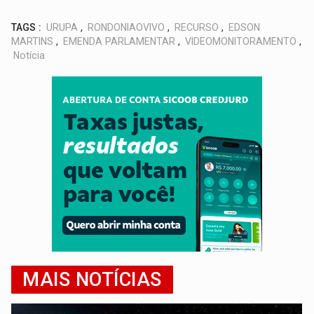
TAGS :
URUPA
,
RONDONIAOVIVO
,
RECURSO
,
EDSON
MARTINS
,
EMENDA PARLAMENTAR
,
VIDEOMONITORAMENTO
,
Notícia
MAIS NOTÍCIAS