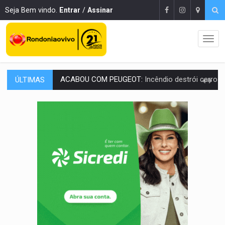
Seja Bem vindo.
Entrar
/
Assinar
ÚLTIMAS
VÍDEO:
Ladrão é filmado furtando moto na frente do bar 
BOLSAS DE PESQUISA:
Iniciativa Amazônia+10 lança chamada para fortalecer cadeia
MATERIAL:
Brasil tem grandes reservas de urânio, mas produz pouco e impo
VÍDEO:
Serpente capturada na fábrica da Coca-Cola é devolvid
HOMENAGEM:
Cientistas cassados pelo AI-5 se tornam pesquisadores emér
VÍDEO:
Líder religioso é preso por abusar de fiéis sob pretexto de 'pro
LEVANTAMENTO:
Brasil tem uma história marcada por guerras, revoltas e con
LAMENTÁVEL:
Mulher é encontrada morta dentro de residência e