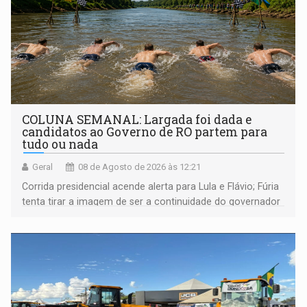
COLUNA SEMANAL: Largada foi dada e
candidatos ao Governo de RO partem para
tudo ou nada
Geral
08 de Agosto de 2026 às 12:21
Corrida presidencial acende alerta para Lula e Flávio; Fúria
tenta tirar a imagem de ser a continuidade do governador
Marcos Rocha; ex-prefeito Hildon Chaves parece ainda
não ter entrado no modo eleição; ABAV faz evento em
Porto Velho