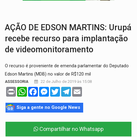
OVNIS NA LUA:
Cientistas alertam para possível base secreta no satélite n
ACABOU COM PEUGEOT:
Incêndio destrói carro que era rebocado para oficina no
AÇÃO DE EDSON MARTINS: Urupá
recebe recurso para implantação
de videomonitoramento
O recurso é proveniente de emenda parlamentar do Deputado
Edson Martins (MDB) no valor de R$120 mil
22 de Julho de 2019 às 15:08
ASSESSORIA
Print
WhatsApp
Facebook
Messenger
Twitter
Telegram
Email
Siga a gente no Google News
Compartilhar no Whatsapp