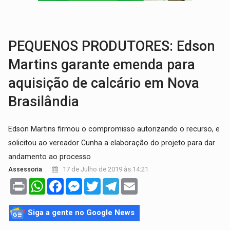
INFRAESTRUTURA:
Vilhena realiza audiência pública sobre moderniz
SEM SISTEMA:
Falha afeta atendimentos na Policlínica Os
PEQUENOS PRODUTORES: Edson
Martins garante emenda para
aquisição de calcário em Nova
Brasilândia
Edson Martins firmou o compromisso autorizando o recurso, e
solicitou ao vereador Cunha a elaboração do projeto para dar
andamento ao processo
17 de Julho de 2019 às 14:21
Assessoria
Print
WhatsApp
Facebook
Messenger
Twitter
Telegram
Email
Siga a gente no Google News