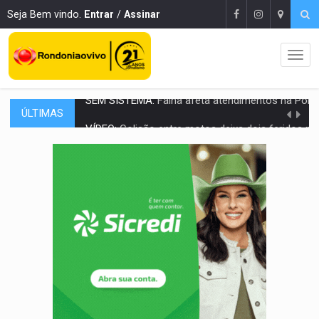
Seja Bem vindo.
Entrar
/
Assinar
ÚLTIMAS
VÍDEO:
Colisão entre motos deixa dois feridos próximo ao S
SOLIDARIEDADE:
Cadelinha com câncer precisa de aj
DESAPARECIDO:
Família procura por cachorrinho desapare
CASO MATHEUS:
DHPP se mobiliza para tentar localizar corpo de rap
DÉFICIT DE MANDATO:
Contas do governo de Rondônia expõem meta negativa e
CREDIBILIDADE:
Superintendentes da PF defendem independência e apoio à 
ALIANÇA PODEROSA:
Chapa vitaminada pode alcançar larga e boa vantag
SÃO PAULO:
PM abre concurso público com 2.000 vagas para a