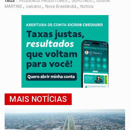
TAGS :
PEQUENOS PRODUTORES
,
DEPUTADO
,
EDSON
MARTINS
,
calcário
,
Nova Brasilândia
,
Notícia
MAIS NOTÍCIAS