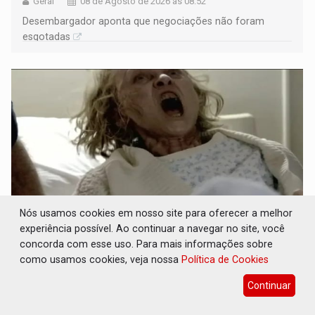
Geral
08 de Agosto de 2026 às 08:52
Desembargador aponta que negociações não foram
esgotadas
Nós usamos cookies em nosso site para oferecer a melhor
experiência possível. Ao continuar a navegar no site, você
POSSESSÃO DE DEBORAH LOGAN: Terror
concorda com esse uso. Para mais informações sobre
mistura mistério e filmagens quase reais –
como usamos cookies, veja nossa
Política de Cookies
Por Marcos Souza
Continuar
Cultura
08 de Agosto de 2026 às 08:30
Filme foi produzido pelo diretor principal da saga dos X