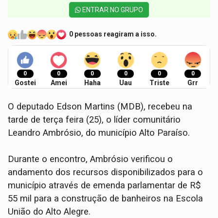
ENTRAR NO GRUPO
0 pessoas reagiram a isso.
0
0
0
0
0
0
Gostei
Amei
Haha
Uau
Triste
Grr
O deputado Edson Martins (MDB), recebeu na
tarde de terça feira (25), o líder comunitário
Leandro Ambrósio, do município Alto Paraíso.
Durante o encontro, Ambrósio verificou o
andamento dos recursos disponibilizados para o
município através de emenda parlamentar de R$
55 mil para a construção de banheiros na Escola
União do Alto Alegre.