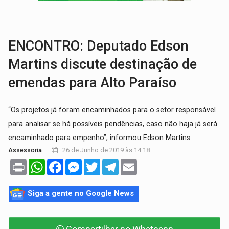
VÍDEO:
Armado com machado, homem ameaça matar sobrinha grávida e com
TRIBUNAL DO CRIME:
Homem é espancado por facção criminosa 
ENCONTRO: Deputado Edson
Martins discute destinação de
emendas para Alto Paraíso
“Os projetos já foram encaminhados para o setor responsável
para analisar se há possíveis pendências, caso não haja já será
encaminhado para empenho”, informou Edson Martins
26 de Junho de 2019 às 14:18
Assessoria
Print
WhatsApp
Facebook
Messenger
Twitter
Telegram
Email
Siga a gente no Google News