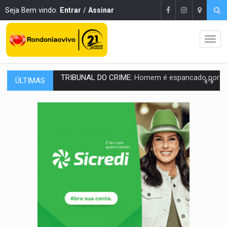
Seja Bem vindo.
Entrar
/
Assinar
ÚLTIMAS
VÍDEO:
Perseguição é registrada no shopping após colombiana furtar ce
LUDOPATIA:
Apostas online começam a afetar produtividade e rotina
REFLORESTAMENTO:
Plantar árvores não será mais suficiente para comprov
OVNIS NA LUA:
Cientistas alertam para possível base secreta no satélite n
ACABOU COM PEUGEOT:
Incêndio destrói carro que era rebocado para oficina no
VÍDEO:
Ladrão é filmado furtando moto na frente do bar 
BOLSAS DE PESQUISA:
Iniciativa Amazônia+10 lança chamada para fortalecer cadeia
MATERIAL:
Brasil tem grandes reservas de urânio, mas produz pouco e impo