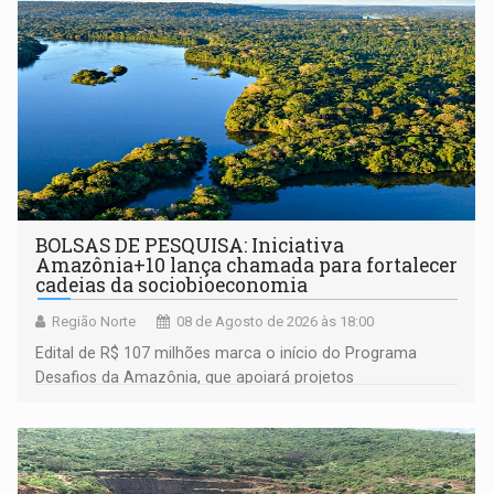
BOLSAS DE PESQUISA: Iniciativa
Amazônia+10 lança chamada para fortalecer
cadeias da sociobioeconomia
Região Norte
08 de Agosto de 2026 às 18:00
Edital de R$ 107 milhões marca o início do Programa
Desafios da Amazônia, que apoiará projetos
desenvolvidos por redes de pesquisa e inovação. A
submissão de pré-propostas poderá ser feita até 1º de
setembro