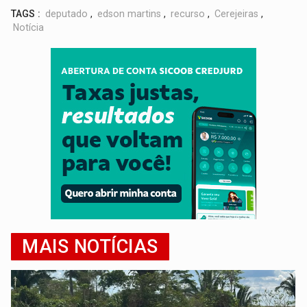
TAGS :
deputado
,
edson martins
,
recurso
,
Cerejeiras
,
Notícia
MAIS NOTÍCIAS