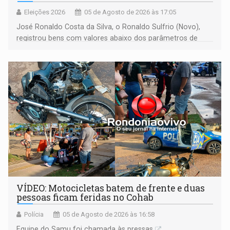
Eleições 2026
05 de Agosto de 2026 às 17:05
José Ronaldo Costa da Silva, o Ronaldo Sulfrio (Novo),
registrou bens com valores abaixo dos parâmetros de
mercado, mas declarou sobrado comercial de R$ 2
milhões
VÍDEO: Motocicletas batem de frente e duas
pessoas ficam feridas no Cohab
Polícia
05 de Agosto de 2026 às 16:58
Equipe do Samu foi chamada às pressas