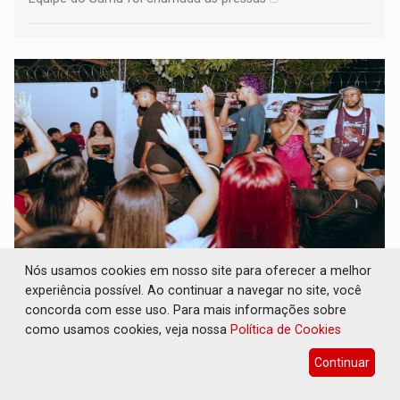
Nós usamos cookies em nosso site para oferecer a melhor
BATALHA DO JK: Grande Final do Duelo
experiência possível. Ao continuar a navegar no site, você
Estadual de MC's acontece neste sábado em
Porto Velho
concorda com esse uso. Para mais informações sobre
como usamos cookies, veja nossa
Política de Cookies
Cultura
05 de Agosto de 2026 às 15:51
Continuar
Competição define o representante de Rondônia no Duelo
Nacional de MC's e será realizada pela primeira vez na