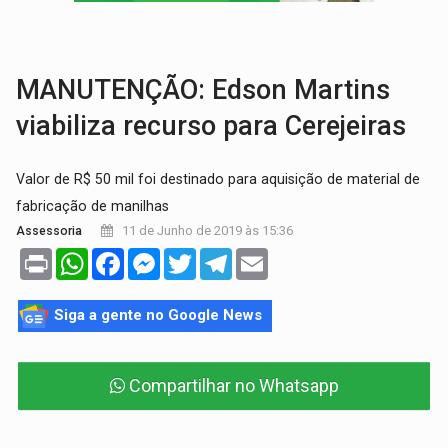
URGENTE:
DHPP se mobiliza para tentar localizar corpo de rapaz
DÉFICIT DE MANDATO:
Contas do governo de Rondônia expõem meta negativa e
MANUTENÇÃO: Edson Martins
viabiliza recurso para Cerejeiras
Valor de R$ 50 mil foi destinado para aquisição de material de
fabricação de manilhas
11 de Junho de 2019 às 15:36
Assessoria
Print
WhatsApp
Facebook
Messenger
Twitter
Telegram
Email
Siga a gente no Google News
Compartilhar no Whatsapp