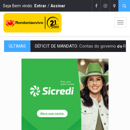
Seja Bem vindo.
Entrar
/
Assinar
ÚLTIMAS
CREDIBILIDADE:
Superintendentes da PF defendem independência e apoio à 
ALIANÇA PODEROSA:
Chapa vitaminada pode alcançar larga e boa vantag
SÃO PAULO:
PM abre concurso público com 2.000 vagas para a
CINEAMAZÔNIA:
Filmes rondonienses provocam debate sobre temas urgentes 
Publicação Legal:
AVISO DE LICITAÇÃO: PREGÃO ELETRÔNICO Nº 90136
RUA DAS PENHAS:
MPRO promove intervenção artística pelos direit
PEDIDO DE PROVIDÊNCIA:
Erosão ameaça acesso a bairros às margens do r
ELEIÇÕES 2026:
Policial candidato a deputado federal do PL declara patrimôn